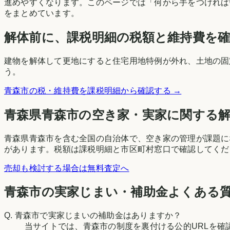
進めやすくなります。このページでは「何から手をつければ
をまとめています。
解体前に、課税明細の税額と維持費を
建物を解体して更地にすると住宅用地特例が外れ、土地の固
う。
青森市
の税・維持費を課税明細から確認する →
青森県
青森市
の空き家・実家に関する
青森県青森市を含む全国の自治体で、空き家の管理が課題に
があります。税額は課税明細と市区町村窓口で確認してくだ
売却も検討する場合は無料査定へ
青森市の実家じまい・補助金よくある
Q.
青森市で実家じまいの補助金はありますか？
当サイトでは、青森市の制度を裏付ける公的URLを