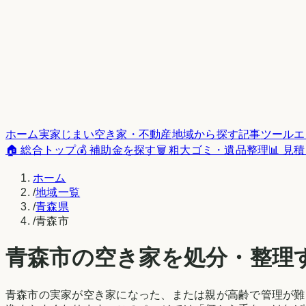
ホーム
実家じまい
空き家・不動産
地域から探す
記事
ツール
エ
🏠 総合トップ
💰 補助金を探す
🗑️ 粗大ゴミ・遺品整理
📊 見
ホーム
/
地域一覧
/
青森県
/
青森市
青森市
の空き家を処分・整理
青森市
の実家が空き家になった、または親が高齢で管理が難