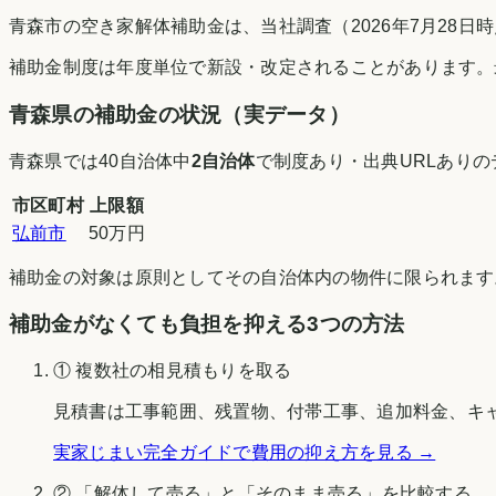
青森市の空き家解体補助金は、当社調査（2026年7月28
補助金制度は年度単位で新設・改定されることがあります。
青森県
の補助金の状況（実データ）
青森県
では
40
自治体中
2
自治体
で制度あり・出典URLあり
市区町村
上限額
弘前市
50万円
補助金の対象は原則としてその自治体内の物件に限られます
補助金がなくても負担を抑える3つの方法
① 複数社の相見積もりを取る
見積書は工事範囲、残置物、付帯工事、追加料金、キ
実家じまい完全ガイドで費用の抑え方を見る →
② 「解体して売る」と「そのまま売る」を比較する