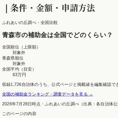
｜条件・金額・申請方法
ふれあいの丘調べ
・全国比較
青森市
の補助金は全国でどのくらい？
全国順位（上限額）
対象外
青森県
順位
対象外
全国平均（目安）
63万円
収録
1,726
自治体のうち、公式ページと掲載値を編集確認で
全国の補助金ランキング・調査データを見る →
2026年7月28日時点
・
ふれあいの丘調べ
（出典：各自治体公
このページの内容