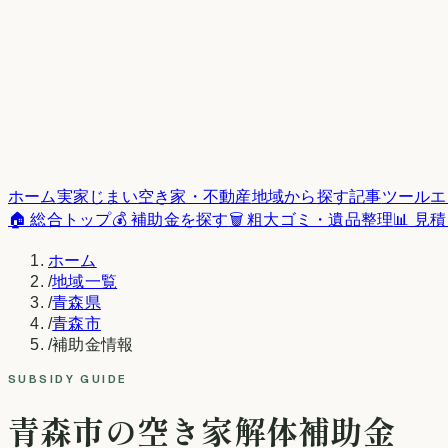
ホーム
実家じまい
空き家・不動産
地域から探す
記事
ツール
エ
🏠 総合トップ
💰 補助金を探す
🗑️ 粗大ゴミ・遺品整理
📊 見
ホーム
/
地域一覧
/
青森県
/
青森市
/
補助金情報
SUBSIDY GUIDE
青森市
の空き家解体補助金