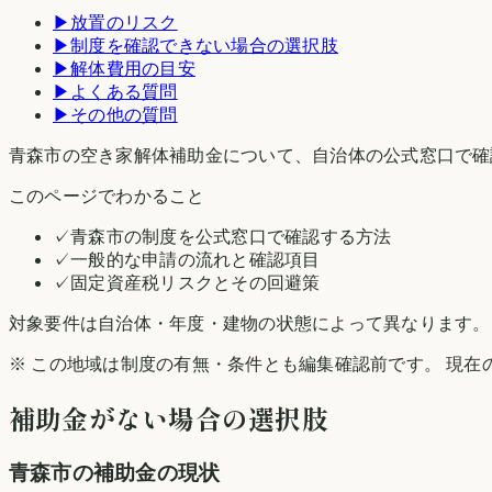
▶
放置のリスク
▶
制度を確認できない場合の選択肢
▶
解体費用の目安
▶
よくある質問
▶
その他の質問
青森市の空き家解体補助金について、自治体の公式窓口で確
このページでわかること
✓
青森市の制度を公式窓口で確認する方法
✓
一般的な申請の流れと確認項目
✓
固定資産税リスクとその回避策
対象要件は自治体・年度・建物の状態によって異なります。
※ この地域は制度の有無・条件とも編集確認前です。 現在
補助金がない場合の選択肢
青森市
の補助金の現状