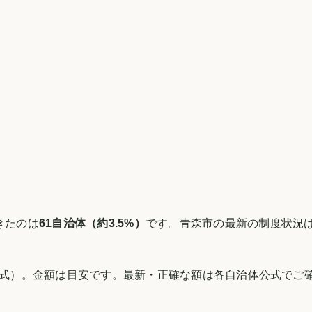
きたのは
61
自治体（約
3.5
%）
です。
青森市
の最新の制度状況
式）。金額は目安です。最新・正確な額は各自治体公式でご