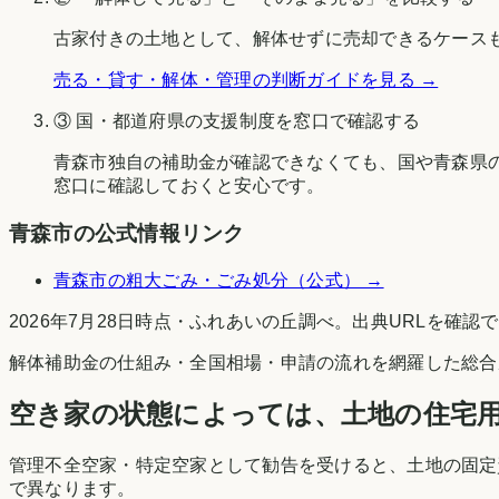
古家付きの土地として、解体せずに売却できるケース
売る・貸す・解体・管理の判断ガイドを見る →
③ 国・都道府県の支援制度を窓口で確認する
青森市
独自の補助金が確認できなくても、国や
青森県
窓口に確認しておくと安心です。
青森市
の公式情報リンク
青森市
の粗大ごみ・ごみ処分（公式） →
2026年7月28日時点
・
ふれあいの丘調べ
。出典URLを確認
解体補助金の仕組み・全国相場・申請の流れを網羅した総合
空き家の状態によっては、土地の住宅
管理不全空家・特定空家として勧告を受けると、土地の固定
で異なります。