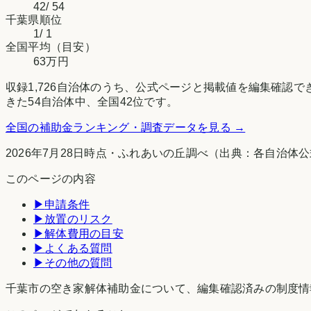
42
/
54
千葉県
順位
1
/
1
全国平均（目安）
63万円
収録
1,726
自治体のうち、公式ページと掲載値を編集確認で
きた
54
自治体中、全国
42
位です。
全国の補助金ランキング・調査データを見る →
2026年7月28日時点
・
ふれあいの丘調べ
（出典：各自治体公
このページの内容
▶
申請条件
▶
放置のリスク
▶
解体費用の目安
▶
よくある質問
▶
その他の質問
千葉市の空き家解体補助金について、編集確認済みの制度情