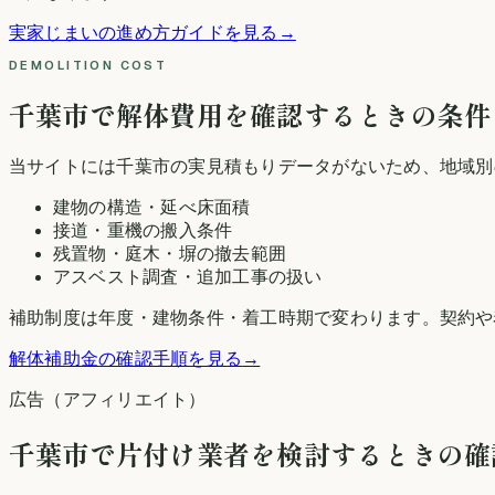
実家じまいの進め方ガイドを見る
→
DEMOLITION COST
千葉市
で解体費用を確認するときの条件
当サイトには
千葉市
の実見積もりデータがないため、地域別
建物の構造・延べ床面積
接道・重機の搬入条件
残置物・庭木・塀の撤去範囲
アスベスト調査・追加工事の扱い
補助制度は年度・建物条件・着工時期で変わります。契約や
解体補助金の確認手順を見る
→
広告（アフィリエイト）
千葉市
で片付け業者を検討するときの確