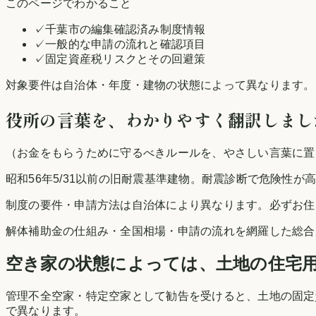
このページでわかること
✓
千葉市の編集確認済み制度情報
✓
一般的な申請の流れと確認項目
✓
固定資産税リスクとその回避策
対象要件は自治体・年度・建物の状態によって異なります。
役所の言葉を、わかりやすく翻訳しまし
（お金をもらうために守るべきルールを、やさしい言葉に置
昭和56年5/31以前の旧耐震基準建物。耐震診断で危険性が
制度の要件・申請方法は自治体により異なります。必ずお住
解体補助金の仕組み・全国相場・申請の流れを網羅した総合
空き家の状態によっては、土地の住宅
管理不全空家・特定空家として勧告を受けると、土地の固定
で異なります。