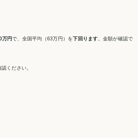
30万円
で、全国平均（
63万円
）を
下回ります
。
金額が確認で
確認ください。