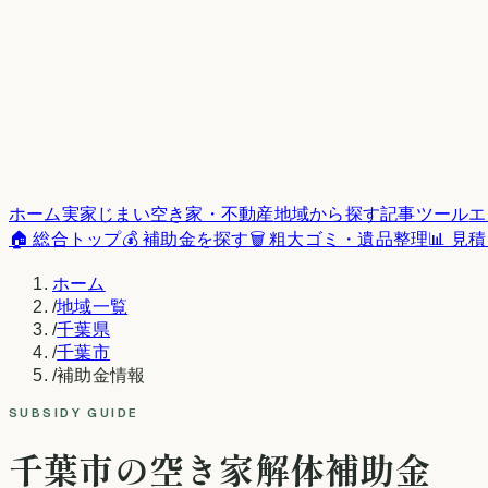
ホーム
実家じまい
空き家・不動産
地域から探す
記事
ツール
エ
🏠 総合トップ
💰 補助金を探す
🗑️ 粗大ゴミ・遺品整理
📊 見
ホーム
/
地域一覧
/
千葉県
/
千葉市
/
補助金情報
SUBSIDY GUIDE
千葉市
の空き家解体補助金