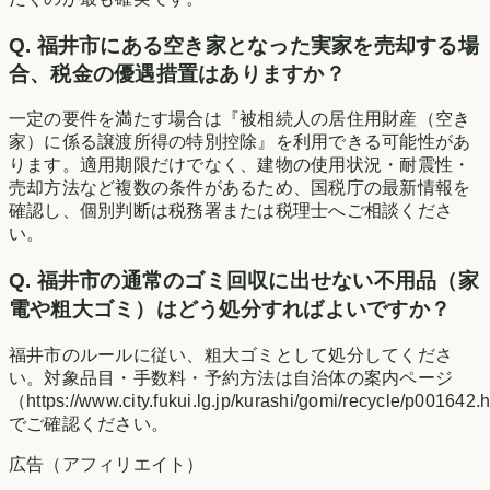
Q.
福井市にある空き家となった実家を売却する場
合、税金の優遇措置はありますか？
一定の要件を満たす場合は『被相続人の居住用財産（空き
家）に係る譲渡所得の特別控除』を利用できる可能性があ
ります。適用期限だけでなく、建物の使用状況・耐震性・
売却方法など複数の条件があるため、国税庁の最新情報を
確認し、個別判断は税務署または税理士へご相談くださ
い。
Q.
福井市の通常のゴミ回収に出せない不用品（家
電や粗大ゴミ）はどう処分すればよいですか？
福井市のルールに従い、粗大ゴミとして処分してくださ
い。対象品目・手数料・予約方法は自治体の案内ページ
（https://www.city.fukui.lg.jp/kurashi/gomi/recycle/p001642
でご確認ください。
広告（アフィリエイト）