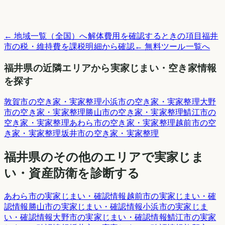
← 地域一覧（全国）へ
解体費用を確認するときの項目
福井
市
の税・維持費を課税明細から確認
← 無料ツール一覧へ
福井県
の近隣エリアから実家じまい・空き家情報
を探す
敦賀市
の空き家・実家整理
小浜市
の空き家・実家整理
大野
市
の空き家・実家整理
勝山市
の空き家・実家整理
鯖江市
の
空き家・実家整理
あわら市
の空き家・実家整理
越前市
の空
き家・実家整理
坂井市
の空き家・実家整理
福井県
のその他のエリアで実家じま
い・資産防衛を診断する
あわら市
の実家じまい・確認情報
越前市
の実家じまい・確
認情報
勝山市
の実家じまい・確認情報
小浜市
の実家じま
い・確認情報
大野市
の実家じまい・確認情報
鯖江市
の実家