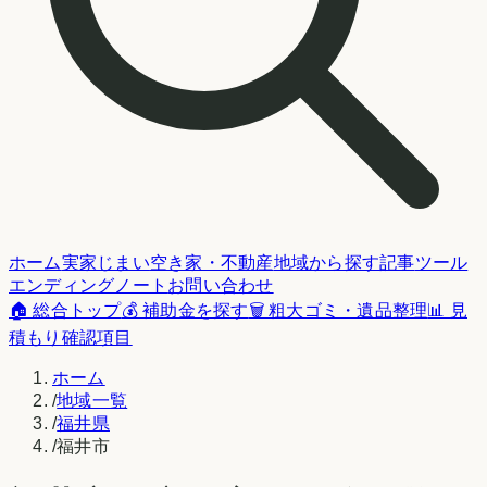
ホーム
実家じまい
空き家・不動産
地域から探す
記事
ツール
エンディングノート
お問い合わせ
🏠 総合トップ
💰 補助金を探す
🗑️ 粗大ゴミ・遺品整理
📊 見
積もり確認項目
ホーム
/
地域一覧
/
福井県
/
福井市