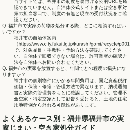
当サイトでは、福井市の制度を裏付ける公的URLを確
認できていません。自治体公式サイトまたは空き家対
策の担当窓口で、制度の有無と現在の受付状況をご確
認ください。
Q.
福井市で実家の荷物を処分する際、どこに相談すればい
いですか？
福井市の自治体案内
（https://www.city.fukui.lg.jp/kurashi/gomi/recycle/p0
で、対象品目・手数料・予約方法を確認してくださ
い。自治体で回収できない場合は、許可業者の確認方
法を自治体へお問い合わせください。
Q.
福井市の実家を放置すると、年間でどの程度の損失にな
りますか？
福井市の個別物件にかかる年間費用は、固定資産税評
価額・保険・修繕・管理方法で異なります。納税通知
書と実際の管理費をもとに確認してください。管理不
全空家・特定空家として勧告を受けると、土地の住宅
用地特例から外れる可能性があります。
よくあるケース別：
福井県
福井市
の実
家じまい・空き家処分ガイド