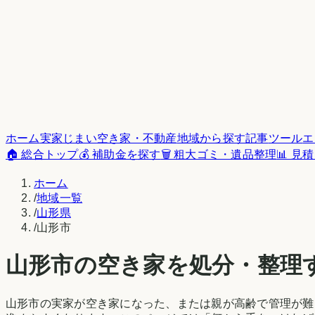
ホーム
実家じまい
空き家・不動産
地域から探す
記事
ツール
エ
🏠 総合トップ
💰 補助金を探す
🗑️ 粗大ゴミ・遺品整理
📊 見
ホーム
/
地域一覧
/
山形県
/
山形市
山形市
の空き家を処分・整理
山形市
の実家が空き家になった、または親が高齢で管理が難