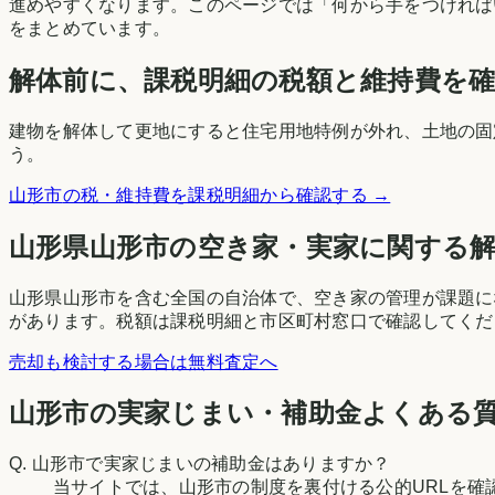
進めやすくなります。このページでは「何から手をつければ
をまとめています。
解体前に、課税明細の税額と維持費を
建物を解体して更地にすると住宅用地特例が外れ、土地の固
う。
山形市
の税・維持費を課税明細から確認する →
山形県
山形市
の空き家・実家に関する
山形県山形市を含む全国の自治体で、空き家の管理が課題に
があります。税額は課税明細と市区町村窓口で確認してくだ
売却も検討する場合は無料査定へ
山形市の実家じまい・補助金よくある
Q.
山形市で実家じまいの補助金はありますか？
当サイトでは、山形市の制度を裏付ける公的URLを