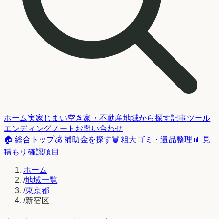
ホーム
実家じまい
空き家・不動産
地域から探す
記事
ツール
エンディングノート
お問い合わせ
🏠 総合トップ
💰 補助金を探す
🗑️ 粗大ゴミ・遺品整理
📊 見
積もり確認項目
ホーム
/
地域一覧
/
東京都
/
新宿区