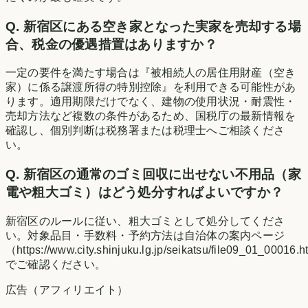
Q.
新宿区にある空き家となった実家を売却する場
合、税金の優遇措置はありますか？
一定の要件を満たす場合は『被相続人の居住用財産（空き
家）に係る譲渡所得の特別控除』を利用できる可能性があ
ります。適用期限だけでなく、建物の使用状況・耐震性・
売却方法など複数の条件があるため、国税庁の最新情報を
確認し、個別判断は税務署または税理士へご相談くださ
い。
Q.
新宿区の通常のゴミ回収に出せない不用品（家
電や粗大ゴミ）はどう処分すればよいですか？
新宿区のルールに従い、粗大ゴミとして処分してくださ
い。対象品目・手数料・予約方法は自治体の案内ページ
（https://www.city.shinjuku.lg.jp/seikatsu/file09_01_00016.
でご確認ください。
広告（アフィリエイト）