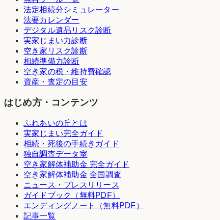
法定相続分シミュレーター
法要カレンダー
デジタル遺品リスク診断
実家じまい力診断
空き家リスク診断
相続準備力診断
空き家の税・維持費確認
資産・査定の目安
はじめ方・コンテンツ
ふれあいの丘とは
実家じまい完全ガイド
相続・死後の手続きガイド
独自調査データ室
空き家解体補助金 完全ガイド
空き家解体補助金 全国調査
ニュース・プレスリリース
ガイドブック（無料PDF）
エンディングノート（無料PDF）
記事一覧