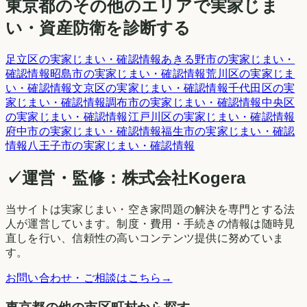
東京都
のその他のエリアで実家じま
い・資産防衛を診断する
足立区
の実家じまい・確認情報
あきる野市
の実家じまい・
確認情報
昭島市
の実家じまい・確認情報
荒川区
の実家じま
い・確認情報
文京区
の実家じまい・確認情報
千代田区
の実
家じまい・確認情報
調布市
の実家じまい・確認情報
中央区
の実家じまい・確認情報
江戸川区
の実家じまい・確認情報
府中市
の実家じまい・確認情報
福生市
の実家じまい・確認
情報
八王子市
の実家じまい・確認情報
✓
運営・監修：
株式会社Kogera
当サイトは実家じまい・空き家問題の解決を専門とする法
人が運営しています。制度・費用・手続きの情報は随時見
直しを行い、信頼性の高いコンテンツ提供に努めていま
す。
お問い合わせ・ご相談はこちら
→