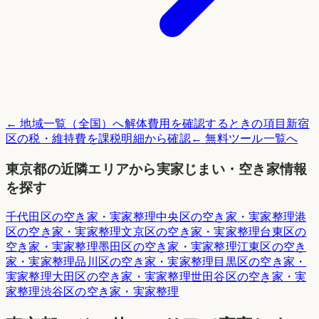
← 地域一覧（全国）へ
解体費用を確認するときの項目
新宿
区
の税・維持費を課税明細から確認
← 無料ツール一覧へ
東京都
の近隣エリアから実家じまい・空き家情報
を探す
千代田区
の空き家・実家整理
中央区
の空き家・実家整理
港
区
の空き家・実家整理
文京区
の空き家・実家整理
台東区
の
空き家・実家整理
墨田区
の空き家・実家整理
江東区
の空き
家・実家整理
品川区
の空き家・実家整理
目黒区
の空き家・
実家整理
大田区
の空き家・実家整理
世田谷区
の空き家・実
家整理
渋谷区
の空き家・実家整理