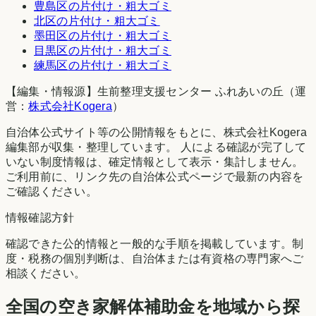
豊島区
の片付け・粗大ゴミ
北区
の片付け・粗大ゴミ
墨田区
の片付け・粗大ゴミ
目黒区
の片付け・粗大ゴミ
練馬区
の片付け・粗大ゴミ
【編集・情報源】生前整理支援センター ふれあいの丘（運
営：
株式会社Kogera
）
自治体公式サイト等の公開情報をもとに、株式会社Kogera
編集部が収集・整理しています。 人による確認が完了して
いない制度情報は、確定情報として表示・集計しません。
ご利用前に、リンク先の自治体公式ページで最新の内容を
ご確認ください。
情報確認方針
確認できた公的情報と一般的な手順を掲載しています。制
度・税務の個別判断は、自治体または有資格の専門家へご
相談ください。
全国の空き家解体補助金を地域から探