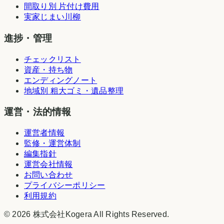
間取り別 片付け費用
実家じまい川柳
進捗・管理
チェックリスト
資産・持ち物
エンディングノート
地域別 粗大ゴミ・遺品整理
運営・法的情報
運営者情報
監修・運営体制
編集指針
運営会社情報
お問い合わせ
プライバシーポリシー
利用規約
©
2026
株式会社Kogera
All Rights Reserved.