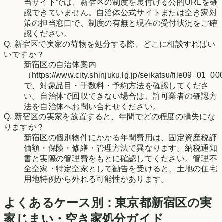
当サイトでは、新宿区の制度を裏付ける公的URLを確
認できていません。自治体公式サイトまたは空き家対
策の担当窓口で、制度の有無と現在の受付状況をご確
認ください。
Q.
新宿区で実家の荷物を処分する際、どこに相談すればい
いですか？
新宿区の自治体案内
（https://www.city.shinjuku.lg.jp/seikatsu/file09_01_0
で、対象品目・手数料・予約方法を確認してくださ
い。自治体で回収できない場合は、許可業者の確認方
法を自治体へお問い合わせください。
Q.
新宿区の実家を放置すると、年間でどの程度の損失にな
りますか？
新宿区の個別物件にかかる年間費用は、固定資産税評
価額・保険・修繕・管理方法で異なります。納税通知
書と実際の管理費をもとに確認してください。管理不
全空家・特定空家として勧告を受けると、土地の住宅
用地特例から外れる可能性があります。
よくあるケース別：
東京都
新宿区
の実
家じまい・空き家処分ガイド