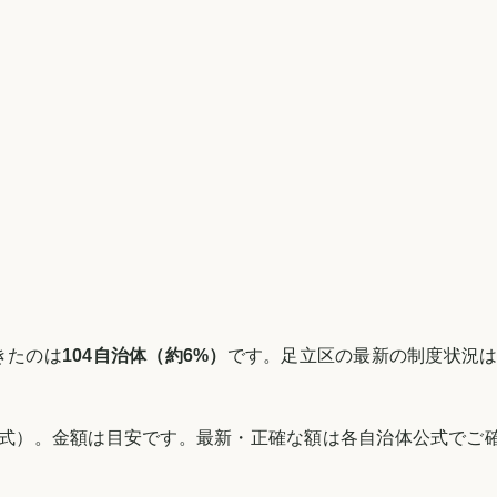
きたのは
104
自治体（約
6
%）
です。
足立区
の最新の制度状況
式）。金額は目安です。最新・正確な額は各自治体公式でご