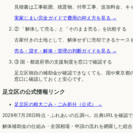
見積書は工事範囲、残置物、付帯工事、追加料金、キ
実家じまい完全ガイドで費用の抑え方を見る →
② 「解体して売る」と「そのまま売る」を比較する
古家付きの土地として、解体せずに売却できるケース
売る・貸す・解体・管理の判断ガイドを見る →
③ 国・都道府県の支援制度を窓口で確認する
足立区
独自の補助金が確認できなくても、国や
東京都
窓口に確認しておくと安心です。
足立区
の公式情報リンク
足立区
の粗大ごみ・ごみ処分（公式） →
2026年7月28日時点
・
ふれあいの丘調べ
。出典URLを確認
解体補助金の仕組み・全国相場・申請の流れを網羅した総合