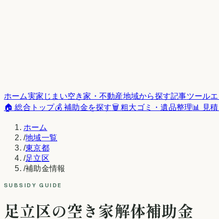
ホーム
実家じまい
空き家・不動産
地域から探す
記事
ツール
エ
🏠 総合トップ
💰 補助金を探す
🗑️ 粗大ゴミ・遺品整理
📊 見
ホーム
/
地域一覧
/
東京都
/
足立区
/
補助金情報
SUBSIDY GUIDE
足立区
の空き家解体補助金