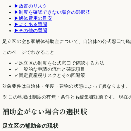
▶
放置のリスク
▶
制度を確認できない場合の選択肢
▶
解体費用の目安
▶
よくある質問
▶
その他の質問
足立区の空き家解体補助金について、自治体の公式窓口で確
このページでわかること
✓
足立区の制度を公式窓口で確認する方法
✓
一般的な申請の流れと確認項目
✓
固定資産税リスクとその回避策
対象要件は自治体・年度・建物の状態によって異なります。
※ この地域は制度の有無・条件とも編集確認前です。 現在
補助金がない場合の選択肢
足立区
の補助金の現状