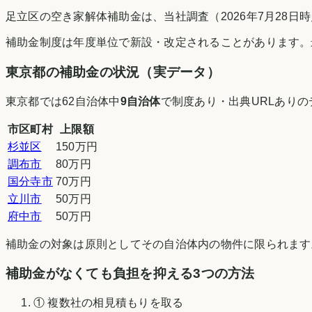
足立区の空き家解体補助金は、当社調査（2026年7月28
補助金制度は年度単位で新設・改定されることがあります。
東京都
の補助金の状況（実データ）
東京都
では
62
自治体中
9
自治体
で制度あり・出典URLあり
市区町村
上限額
杉並区
150万円
調布市
80万円
国分寺市
70万円
立川市
50万円
府中市
50万円
補助金の対象は原則としてその自治体内の物件に限られます
補助金がなくても負担を抑える3つの方法
① 複数社の相見積もりを取る