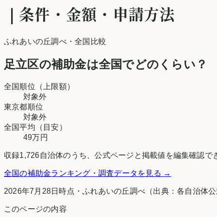
｜条件・金額・申請方法
ふれあいの丘調べ
・全国比較
足立区
の補助金は全国でどのくらい？
全国順位（上限額）
対象外
東京都
順位
対象外
全国平均（目安）
49万円
収録
1,726
自治体のうち、公式ページと掲載値を編集確認で
全国の補助金ランキング・調査データを見る →
2026年7月28日時点
・
ふれあいの丘調べ
（出典：各自治体公
このページの内容