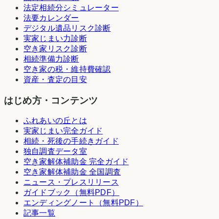
法定相続分シミュレーター
法要カレンダー
デジタル遺品リスク診断
実家じまい力診断
空き家リスク診断
相続準備力診断
空き家の税・維持費確認
資産・査定の目安
はじめ方・コンテンツ
ふれあいの丘とは
実家じまい完全ガイド
相続・死後の手続きガイド
独自調査データ室
空き家解体補助金 完全ガイド
空き家解体補助金 全国調査
ニュース・プレスリリース
ガイドブック（無料PDF）
エンディングノート（無料PDF）
記事一覧