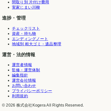
間取り別 片付け費用
実家じまい川柳
進捗・管理
チェックリスト
資産・持ち物
エンディングノート
地域別 粗大ゴミ・遺品整理
運営・法的情報
運営者情報
監修・運営体制
編集指針
運営会社情報
お問い合わせ
プライバシーポリシー
利用規約
©
2026
株式会社Kogera
All Rights Reserved.