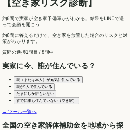
【空き家リスク診断】
約8問で実家が空き家予備軍かがわかる。結果をLINEで送
って会議を開こう
約8問に答えるだけで、空き家を放置した場合のリスクと対
策がわかります。
質問の進捗
1
問目 /
8
問中
実家に今、誰が住んでいる？
親（または本人）が元気に住んでいる
親が1人で住んでいる
たまにしか誰もいない
すでに誰も住んでいない（空き家）
← ツール一覧へ
全国の空き家解体補助金を地域から探