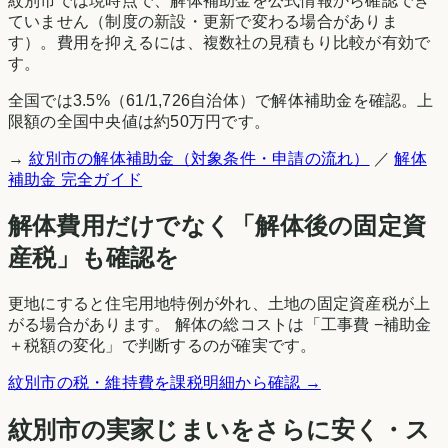
紋別市
では現時点で、解体補助金を公式情報から確認でき
ていません（制度の新設・更新で変わる場合がありま
す）。費用を抑えるには、複数社の見積もり比較が有効で
す。
全国では
3.5
%（
61
/
1,726
自治体）で解体補助金を確認。上
限額の全国中央値は約50万円です。
→
紋別市
の解体補助金（対象条件・申請の流れ）
／
解体
補助金 完全ガイド
解体費用だけでなく「解体後の固定資
産税」も確認を
更地にすると住宅用地特例が外れ、土地の固定資産税が上
がる場合があります。 解体の総コストは「工事費 −補助金
＋税額の変化」で判断するのが確実です。
紋別市
の税・維持費を課税明細から確認 →
紋別市
の実家じまいをさらに安く・ス