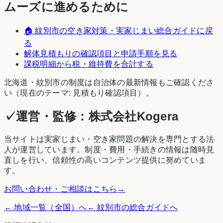
ムーズに進めるために
🏠
紋別市
の空き家対策・実家じまい総合ガイドに戻
る
解体見積もりの確認項目と申請手順を見る
課税明細から税・維持費を合計する
北海道
・
紋別市
の制度は自治体の最新情報もご確認くださ
い（現在のテーマ:
見積もり確認項目
）。
✓
運営・監修：
株式会社Kogera
当サイトは実家じまい・空き家問題の解決を専門とする法
人が運営しています。制度・費用・手続きの情報は随時見
直しを行い、信頼性の高いコンテンツ提供に努めていま
す。
お問い合わせ・ご相談はこちら
→
← 地域一覧（全国）へ
←
紋別市
の総合ガイドへ