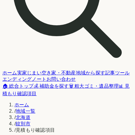
ホーム
実家じまい
空き家・不動産
地域から探す
記事
ツール
エンディングノート
お問い合わせ
🏠 総合トップ
💰 補助金を探す
🗑️ 粗大ゴミ・遺品整理
📊 見
積もり確認項目
ホーム
/
地域一覧
/
北海道
/
紋別市
/
見積もり確認項目