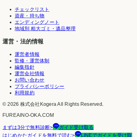
チェックリスト
資産・持ち物
エンディングノート
地域別 粗大ゴミ・遺品整理
運営・法的情報
運営者情報
監修・運営体制
編集指針
運営会社情報
お問い合わせ
プライバシーポリシー
利用規約
©
2026
株式会社Kogera
All Rights Reserved.
FUREAINO-OKA.COM
まずは3分で無料診断
>
ガイド受け取る
はじめかたガイドを無料で読む
>
LINEでガイドを受け取