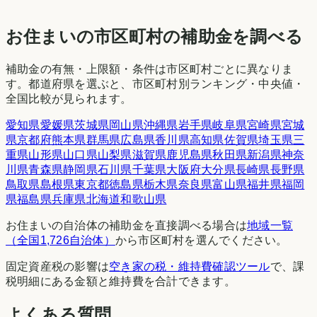
お住まいの市区町村の補助金を調べる
補助金の有無・上限額・条件は市区町村ごとに異なりま
す。都道府県を選ぶと、市区町村別ランキング・中央値・
全国比較が見られます。
愛知県
愛媛県
茨城県
岡山県
沖縄県
岩手県
岐阜県
宮崎県
宮城
県
京都府
熊本県
群馬県
広島県
香川県
高知県
佐賀県
埼玉県
三
重県
山形県
山口県
山梨県
滋賀県
鹿児島県
秋田県
新潟県
神奈
川県
青森県
静岡県
石川県
千葉県
大阪府
大分県
長崎県
長野県
鳥取県
島根県
東京都
徳島県
栃木県
奈良県
富山県
福井県
福岡
県
福島県
兵庫県
北海道
和歌山県
お住まいの自治体の補助金を直接調べる場合は
地域一覧
（全国1,726自治体）
から市区町村を選んでください。
固定資産税の影響は
空き家の税・維持費確認ツール
で、課
税明細にある金額と維持費を合計できます。
よくある質問