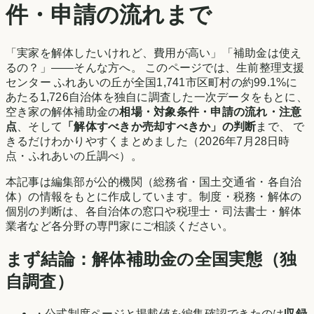
件・申請の流れまで
「実家を解体したいけれど、費用が高い」「補助金は使え
るの？」——そんな方へ。 このページでは、
生前整理支援
センター ふれあいの丘
が全国
1,741
市区町村の約
99.1
%に
あたる
1,726
自治体を独自に調査した一次データをもとに、
空き家の解体補助金の
相場・対象条件・申請の流れ・注意
点
、そして
「解体すべきか売却すべきか」の判断
まで、 で
きるだけわかりやすくまとめました（
2026年7月28日時
点
・
ふれあいの丘調べ
）。
本記事は編集部が公的機関（総務省・国土交通省・各自治
体）の情報をもとに作成しています。制度・税務・解体の
個別の判断は、各自治体の窓口や税理士・司法書士・解体
業者など各分野の専門家にご相談ください。
まず結論：解体補助金の全国実態（独
自調査）
・公式制度ページと掲載値を編集確認できたのは
収録