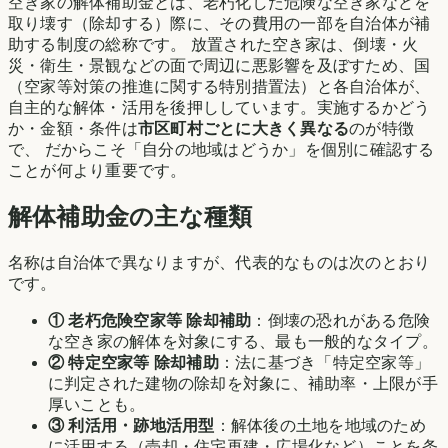
空き家の解体補助金とは、老朽化した危険な空き家などを
取り壊す（除却する）際に、その費用の一部を自治体が補
助する制度の総称です。 放置された空き家は、倒壊・火
災・衛生・景観などの面で周辺に悪影響を及ぼすため、国
（空家等対策の推進に関する特別措置法）と各自治体が、
自主的な解体・活用を後押ししています。実施するかどう
か・金額・条件は
市区町村ごとに大きく異なる
のが特徴
で、 だからこそ「自分の地域はどうか」を個別に確認する
ことが何より重要です。
解体補助金の主な種類
名称は自治体で異なりますが、代表的なものは次のとおり
です。
① 老朽危険空家等 除却補助
：倒壊の恐れがある危険
な空き家の解体を対象にする、最も一般的なタイプ。
② 特定空家等 除却補助
：法に基づき「特定空家等」
に判定された建物の除却を対象に、補助率・上限が手
厚いことも。
③ 利活用・跡地活用型
：解体後の土地を地域のため
に活用する（売却・住宅再建・広場化など）ことを条