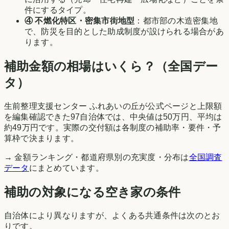
件にするタイプ。
④ 不燃化特区・密集市街地型
：都市部の木造密集地
で、防災を目的とした助成制度が設けられる場合があ
ります。
補助金額の相場はいくら？（全国デー
タ）
生前整理支援センター ふれあいの丘が公式ページと上限額
を編集確認できた97自治体では、中央値は50万円、平均は
約49万円です。実際の交付額は各制度の補助率・要件・予
算枠で決まります。
→ 金額ランキング・都道府県別の充実度・分布は
全国調査
データ
にまとめています。
補助の対象になる空き家の条件
自治体により異なりますが、よくある共通条件は次のとお
りです。