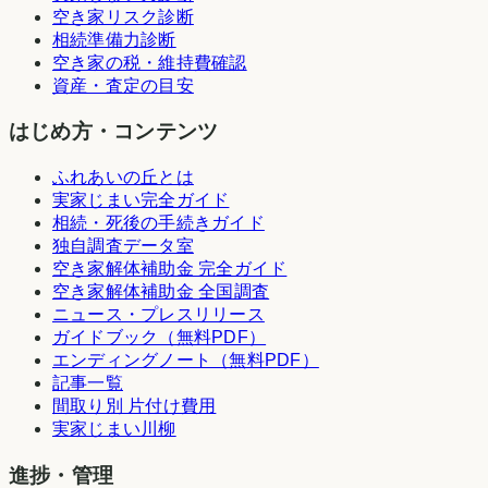
空き家リスク診断
相続準備力診断
空き家の税・維持費確認
資産・査定の目安
はじめ方・コンテンツ
ふれあいの丘とは
実家じまい完全ガイド
相続・死後の手続きガイド
独自調査データ室
空き家解体補助金 完全ガイド
空き家解体補助金 全国調査
ニュース・プレスリリース
ガイドブック（無料PDF）
エンディングノート（無料PDF）
記事一覧
間取り別 片付け費用
実家じまい川柳
進捗・管理