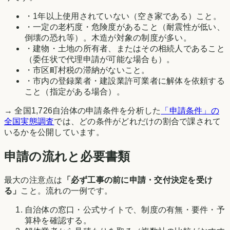
・1年以上使用されていない（空き家である）こと。
・一定の老朽度・危険度があること（耐震性が低い、
倒壊の恐れ等）。木造が対象の制度が多い。
・建物・土地の所有者、またはその相続人であること
（委任状で代理申請が可能な場合も）。
・市区町村税の滞納がないこと。
・市内の登録業者・建設業許可業者に解体を依頼する
こと（指定がある場合）。
→ 全国
1,726
自治体の申請条件を分析した
「申請条件」の
全国実態調査
では、どの条件がどれだけの割合で課されて
いるかを公開しています。
申請の流れと必要書類
最大の注意点は
「必ず工事の前に申請・交付決定を受け
る」
こと。流れの一例です。
自治体の窓口・公式サイトで、制度の有無・要件・予
算枠を確認する。