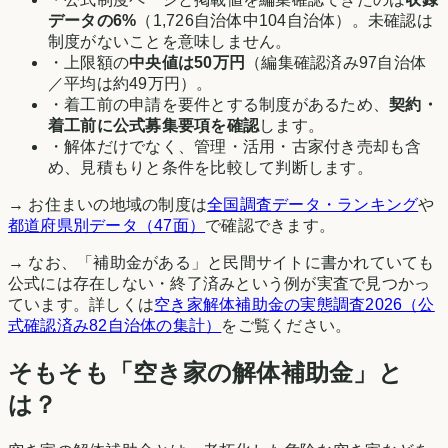
データの
6
%
（
1,726
自治体中
104
自治体）。未確認は
制度がないことを意味しません。
・上限額の
中央値は
50万円
（編集確認済み
97
自治体
／平均は約
49万円
）。
・着工前の申請を要件とする制度があるため、
契約・
着工前に公式募集要項を確認
します。
・解体だけでなく、管理・活用・古家付き売却も含
め、見積もりと条件を比較して判断します。
→ お住まいの地域の制度は
全国調査データ・ランキング
や
都道府県別データ（47面）
で確認できます。
→ なお、「補助金がある」と民間サイトに書かれていても
公式には存在しない・終了済みという例が実査で見つかっ
ています。詳しくは
空き家解体補助金の実態調査2026（公
式確認済み82自治体の集計）
をご覧ください。
そもそも「空き家の解体補助金」と
は？