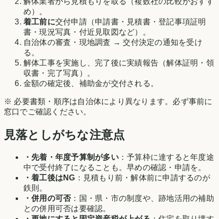
解体業者から見積もりを取る（複数社の比較がおすす
め）。
着工前に
交付申請（申請書・見積書・登記事項証明
書・現況写真・付近見取図など）。
自治体の審査・現地調査 → 交付決定の通知を受け
る。
解体工事を実施し、完了後に実績報告（解体証明・領
収書・完了写真）。
金額の確定後、補助金が交付される。
※ 必要書類・順序は自治体により異なります。必ず事前に
窓口でご確認ください。
見落としがちな注意点
・先着・年度予算制が多い
：予算枠に達すると年度途
中で受付終了になることも。早めの確認・申請を。
・着工後はNG
：見積もり前・解体前に申請するのが
鉄則。
・併用の可否
：国・県・市の制度や、跡地活用の補助
との併用可否は要確認。
・更地にすると固定資産税が上がる
：住宅を取り壊す