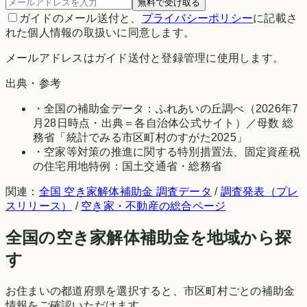
無料で受け取る
ガイドのメール送付と、
プライバシーポリシー
に記載さ
れた個人情報の取扱いに同意します。
メールアドレスはガイド送付と登録管理に使用します。
出典・参考
・全国の補助金データ：
ふれあいの丘調べ
（
2026年7
月28日時点
・出典＝各自治体公式サイト）／母数
総
務省「統計でみる市区町村のすがた2025」
・空家等対策の推進に関する特別措置法、固定資産税
の住宅用地特例：国土交通省・総務省
関連：
全国 空き家解体補助金 調査データ
/
調査発表（プレ
スリリース）
/
空き家・不動産の総合ページ
全国の空き家解体補助金を地域から探
す
お住まいの都道府県を選択すると、市区町村ごとの補助金
情報をご確認いただけます。