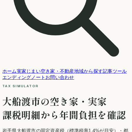
ホーム
実家じまい
空き家・不動産
地域から探す
記事
ツール
エンディングノート
お問い合わせ
TAX SIMULATOR
大船渡市
の空き家・実家
課税明細から年間負担を確認
岩手県
大船渡市
の固定資産税
（標準税率1.4%が目安）
・都