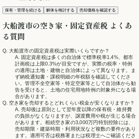
保有・管理を続ける
解体を検討する
売却価格を確認する
大船渡市
の空き家・固定資産税 よくあ
る質問
Q.
大船渡市
の固定資産税は実際いくらですか？
A. 固定資産税は多くの自治体で標準税率1.4%、都市
計画税は上限0.3%が目安ですが、実際の税率・特例
の適用は土地・建物と自治体によって異なります。ま
ず納税通知書・課税明細の年税額を確認してくださ
い。管理不全空家等・特定空家等として自治体から勧
告を受けると、土地の住宅用地特例の対象外になる場
合があります。
Q. 空き家を売却するとどれくらい税金が安くなりますか？
A. 売却後は原則として翌年度以降の保有税・維持費
の負担がなくなりますが、譲渡費用や税が生じる場合
があります。相続空き家の3,000万円特別控除には、
売却期限・建築時期・利用状況など複数の要件があり
ます。適用可否は税務署または税理士へご確認くださ