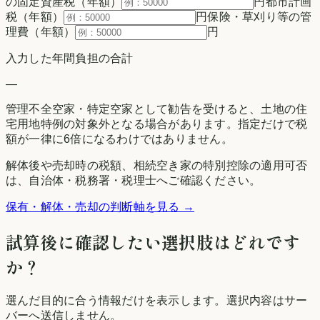
の固定資産税（年額）
円
都市計画
税（年額）
円
保険・草刈り等の管
理費（年額）
円
入力した年間負担の合計
—
管理不全空家・特定空家として勧告を受けると、土地の住
宅用地特例の対象外となる場合があります。指定だけで税
額が一律に6倍になるわけではありません。
解体後や売却時の税額、相続空き家の特別控除の適用可否
は、自治体・税務署・税理士へご確認ください。
保有・解体・売却の判断軸を見る →
試算後に確認したい選択肢はどれです
か？
選んだ目的に合う情報だけを表示します。選択内容はサー
バーへ送信しません。