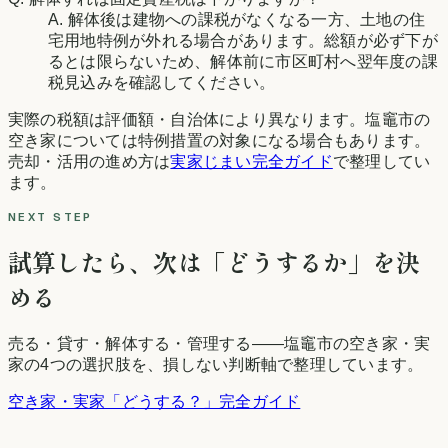
A. 解体後は建物への課税がなくなる一方、土地の住
宅用地特例が外れる場合があります。総額が必ず下が
るとは限らないため、解体前に市区町村へ翌年度の課
税見込みを確認してください。
実際の税額は評価額・自治体により異なります。
塩竈市
の
空き家については特例措置の対象になる場合もあります。
売却・活用の進め方は
実家じまい完全ガイド
で整理してい
ます。
NEXT STEP
試算したら、次は「どうするか」を決
める
売る・貸す・解体する・管理する——
塩竈市
の空き家・実
家の4つの選択肢を、損しない判断軸で整理しています。
空き家・実家「どうする？」完全ガイド