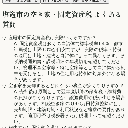
保有・管理を続ける
解体を検討する
売却価格を確認する
塩竈市
の空き家・固定資産税 よくある
質問
Q.
塩竈市
の固定資産税は実際いくらですか？
A. 固定資産税は多くの自治体で標準税率1.4%、都市
計画税は上限0.3%が目安ですが、実際の税率・特例
の適用は土地・建物と自治体によって異なります。ま
ず納税通知書・課税明細の年税額を確認してくださ
い。管理不全空家等・特定空家等として自治体から勧
告を受けると、土地の住宅用地特例の対象外になる場
合があります。
Q. 空き家を売却するとどれくらい税金が安くなりますか？
A. 売却後は原則として翌年度以降の保有税・維持費
の負担がなくなりますが、譲渡費用や税が生じる場合
があります。相続空き家の3,000万円特別控除には、
売却期限・建築時期・利用状況など複数の要件があり
ます。適用可否は税務署または税理士へご確認くださ
い。
Q. 解体すれば固定資産税は下がりますか？