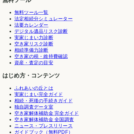
無料ツール
無料ツール一覧
法定相続分シミュレーター
法要カレンダー
デジタル遺品リスク診断
実家じまい力診断
空き家リスク診断
相続準備力診断
空き家の税・維持費確認
資産・査定の目安
はじめ方・コンテンツ
ふれあいの丘とは
実家じまい完全ガイド
相続・死後の手続きガイド
独自調査データ室
空き家解体補助金 完全ガイド
空き家解体補助金 全国調査
ニュース・プレスリリース
ガイドブック（無料PDF）