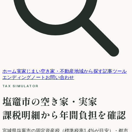
ホーム
実家じまい
空き家・不動産
地域から探す
記事
ツール
エンディングノート
お問い合わせ
TAX SIMULATOR
塩竈市
の空き家・実家
課税明細から年間負担を確認
宮城県
塩竈市
の固定資産税
（標準税率1.4%が目安）
・都市