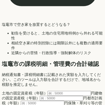
塩竈市
で空き家を放置するとどうなる？
勧告を受けると、土地の住宅用地特例から外れる可能
性
相続空き家の特別控除には期限以外にも複数の適用要
件
近隣からの苦情・行政指導・強制解体のリスク
塩竈市の
課税明細・管理費の合計確認
納税通知書・課税明細書に記載された実額を入力してくだ
さい。このツールは入力額を合計するだけで、地域名から
税額を推定しません。
土地の固定資産税（年額）
円
建物
の固定資産税（年額）
円
都市計画
税（年額）
円
保険・草刈り等の管