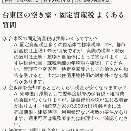
保有・管理を続ける
解体を検討する
売却価格を確認する
台東区
の空き家・固定資産税 よくある
質問
Q.
台東区
の固定資産税は実際いくらですか？
A. 固定資産税は多くの自治体で標準税率1.4%、都市
計画税は上限0.3%が目安ですが、実際の税率・特例
の適用は土地・建物と自治体によって異なります。ま
ず納税通知書・課税明細の年税額を確認してくださ
い。管理不全空家等・特定空家等として自治体から勧
告を受けると、土地の住宅用地特例の対象外になる場
合があります。
Q. 空き家を売却するとどれくらい税金が安くなりますか？
A. 売却後は原則として翌年度以降の保有税・維持費
の負担がなくなりますが、譲渡費用や税が生じる場合
があります。相続空き家の3,000万円特別控除には、
売却期限・建築時期・利用状況など複数の要件があり
ます。適用可否は税務署または税理士へご確認くださ
い。
Q. 解体すれば固定資産税は下がりますか？