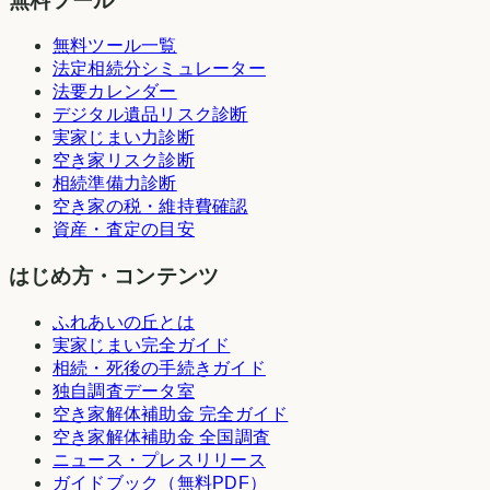
無料ツール
無料ツール一覧
法定相続分シミュレーター
法要カレンダー
デジタル遺品リスク診断
実家じまい力診断
空き家リスク診断
相続準備力診断
空き家の税・維持費確認
資産・査定の目安
はじめ方・コンテンツ
ふれあいの丘とは
実家じまい完全ガイド
相続・死後の手続きガイド
独自調査データ室
空き家解体補助金 完全ガイド
空き家解体補助金 全国調査
ニュース・プレスリリース
ガイドブック（無料PDF）