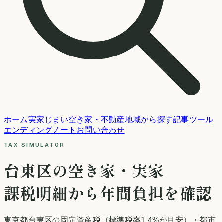
ホーム
実家じまい
空き家・不動産
地域から探す
記事
ツール
エンディングノート
お問い合わせ
TAX SIMULATOR
台東区
の空き家・実家
課税明細から年間負担を確認
東京都
台東区
の固定資産税
（標準税率1.4%が目安）
・都市