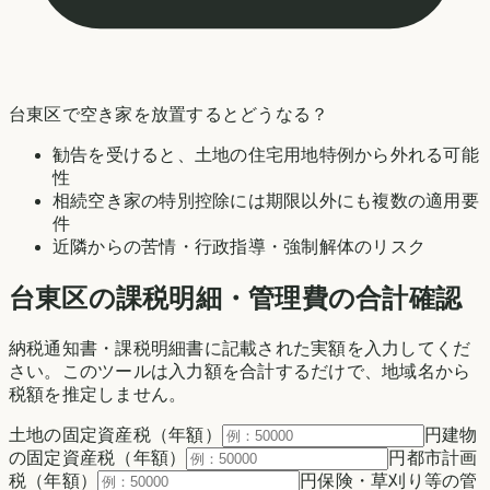
台東区
で空き家を放置するとどうなる？
勧告を受けると、土地の住宅用地特例から外れる可能
性
相続空き家の特別控除には期限以外にも複数の適用要
件
近隣からの苦情・行政指導・強制解体のリスク
台東区の
課税明細・管理費の合計確認
納税通知書・課税明細書に記載された実額を入力してくだ
さい。このツールは入力額を合計するだけで、地域名から
税額を推定しません。
土地の固定資産税（年額）
円
建物
の固定資産税（年額）
円
都市計画
税（年額）
円
保険・草刈り等の管