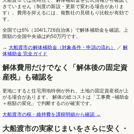
大船渡市
では現時点で、解体補助金を公式情報から確認で
きていません（制度の新設・更新で変わる場合がありま
す）。費用を抑えるには、複数社の見積もり比較が有効で
す。
全国では
6
%（
104
/
1,726
自治体）で解体補助金を確認。上
限額の全国中央値は約50万円です。
→
大船渡市
の解体補助金（対象条件・申請の流れ）
／
解
体補助金 完全ガイド
解体費用だけでなく「解体後の固定資
産税」も確認を
更地にすると住宅用地特例が外れ、土地の固定資産税が上
がる場合があります。 解体の総コストは「工事費 −補助金
＋税額の変化」で判断するのが確実です。
大船渡市
の税・維持費を課税明細から確認 →
大船渡市
の実家じまいをさらに安く・