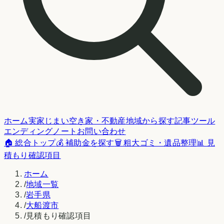
ホーム
実家じまい
空き家・不動産
地域から探す
記事
ツール
エンディングノート
お問い合わせ
🏠 総合トップ
💰 補助金を探す
🗑️ 粗大ゴミ・遺品整理
📊 見
積もり確認項目
ホーム
/
地域一覧
/
岩手県
/
大船渡市
/
見積もり確認項目