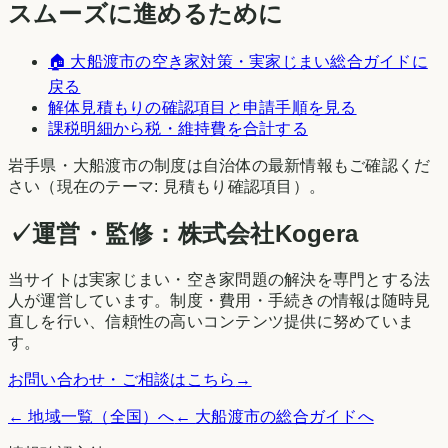
スムーズに進めるために
🏠
大船渡市
の空き家対策・実家じまい総合ガイドに
戻る
解体見積もりの確認項目と申請手順を見る
課税明細から税・維持費を合計する
岩手県
・
大船渡市
の制度は自治体の最新情報もご確認くだ
さい（現在のテーマ:
見積もり確認項目
）。
✓
運営・監修：
株式会社Kogera
当サイトは実家じまい・空き家問題の解決を専門とする法
人が運営しています。制度・費用・手続きの情報は随時見
直しを行い、信頼性の高いコンテンツ提供に努めていま
す。
お問い合わせ・ご相談はこちら
→
← 地域一覧（全国）へ
←
大船渡市
の総合ガイドへ