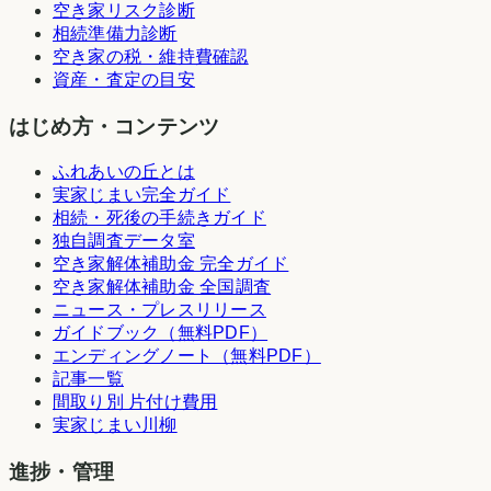
空き家リスク診断
相続準備力診断
空き家の税・維持費確認
資産・査定の目安
はじめ方・コンテンツ
ふれあいの丘とは
実家じまい完全ガイド
相続・死後の手続きガイド
独自調査データ室
空き家解体補助金 完全ガイド
空き家解体補助金 全国調査
ニュース・プレスリリース
ガイドブック（無料PDF）
エンディングノート（無料PDF）
記事一覧
間取り別 片付け費用
実家じまい川柳
進捗・管理