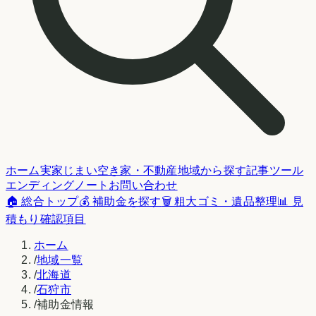
ホーム
実家じまい
空き家・不動産
地域から探す
記事
ツール
エンディングノート
お問い合わせ
🏠 総合トップ
💰 補助金を探す
🗑️ 粗大ゴミ・遺品整理
📊 見
積もり確認項目
ホーム
/
地域一覧
/
北海道
/
石狩市
/
補助金情報