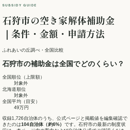
SUBSIDY GUIDE
石狩市
の空き家解体補助金
｜条件・金額・申請方法
ふれあいの丘調べ
・全国比較
石狩市
の補助金は全国でどのくらい？
全国順位（上限額）
対象外
北海道
順位
対象外
全国平均（目安）
49万円
収録
1,726
自治体のうち、公式ページと掲載値を編集確認で
きたのは
104
自治体（約
6
%）
です。
石狩市
の最新の制度状