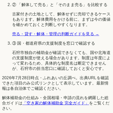
② 「解体して売る」と「そのまま売る」を比較する
古家付きの土地として、解体せずに売却できるケース
もあります。解体費用をかける前に、まずは今の価値
を確かめておくと判断しやすくなります。
売る・貸す・解体・管理の判断ガイドを見る →
③ 国・都道府県の支援制度を窓口で確認する
石狩市
独自の補助金が確認できなくても、国や
北海道
の支援制度が使える場合があります。制度は年度によ
って変わるため、具体的な制度名は断定できません
が、
石狩市
の担当窓口に確認しておくと安心です。
2026年7月28日時点
・
ふれあいの丘調べ
。出典URLを確認
できた項目のみ公式リンクとして表示しています。最新情
報は各自治体でご確認ください。
解体補助金の仕組み・全国相場・申請の流れを網羅した総
合ガイドは
「空き家の解体補助金 完全ガイド」
をご覧くだ
さい。