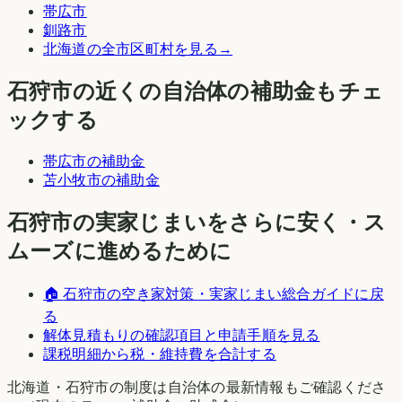
帯広市
釧路市
北海道
の全市区町村を見る
→
石狩市
の近くの自治体の補助金もチェ
ックする
帯広市
の補助金
苫小牧市
の補助金
石狩市
の実家じまいをさらに安く・ス
ムーズに進めるために
🏠
石狩市
の空き家対策・実家じまい総合ガイドに戻
る
解体見積もりの確認項目と申請手順を見る
課税明細から税・維持費を合計する
北海道
・
石狩市
の制度は自治体の最新情報もご確認くださ