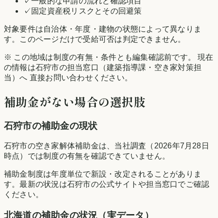
✓
一般的な申請の流れと確認項目
✓
固定資産税リスクとその回避策
対象要件は自治体・年度・建物の状態によって異なりま
す。このページだけで受給可否は判定できません。
※ この地域は制度の有無・条件とも編集確認前です。 現在
の情報は
石狩市
の担当窓口（建築指導課・空き家対策担
当）へ 直接お問い合わせください。
補助金がない場合の選択肢
石狩市
の補助金の現状
石狩市の空き家解体補助金は、当社調査（2026年7月28日
時点）では制度の有無を確認できていません。
補助金制度は年度単位で新設・改定されることがありま
す。最新の状況は
石狩市
の公式サイトや担当窓口でご確認
ください。
北海道
の補助金の状況（実データ）