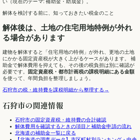
い（現在のテーマ:
補助金・助成金
）。
解体を検討する前に、知っておきたい税金のこと
解体後は、土地の住宅用地特例が外れ
る場合があります
建物を解体すると「住宅用地の特例」が外れ、更地の土地
にかかる固定資産税が大きく上がるケースがあります。 補
助金で解体費用を抑えても、その後の税負担は別に確認が
必要です。
固定資産税・都市計画税の課税明細にある金額
を使って、年間負担を整理しましょう。
石狩市
の税・維持費を課税明細から整理する
→
石狩市
の関連情報
石狩市
の固定資産税・維持費の合計確認
解体費用を確認するときの項目と補助金申請の流れ
北海道
の補助金一覧に戻る
【
北海道
の調査データ】市区町村別ランキング・中央