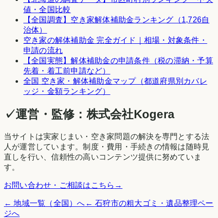
値・全国比較
【全国調査】空き家解体補助金ランキング（1,726自
治体）
空き家の解体補助金 完全ガイド｜相場・対象条件・
申請の流れ
【全国実態】解体補助金の申請条件（税の滞納・予算
先着・着工前申請など）
全国 空き家・解体補助金マップ（都道府県別カバレ
ッジ・金額ランキング）
✓
運営・監修：
株式会社Kogera
当サイトは実家じまい・空き家問題の解決を専門とする法
人が運営しています。制度・費用・手続きの情報は随時見
直しを行い、信頼性の高いコンテンツ提供に努めていま
す。
お問い合わせ・ご相談はこちら
→
← 地域一覧（全国）へ
←
石狩市
の粗大ゴミ・遺品整理ペー
ジへ