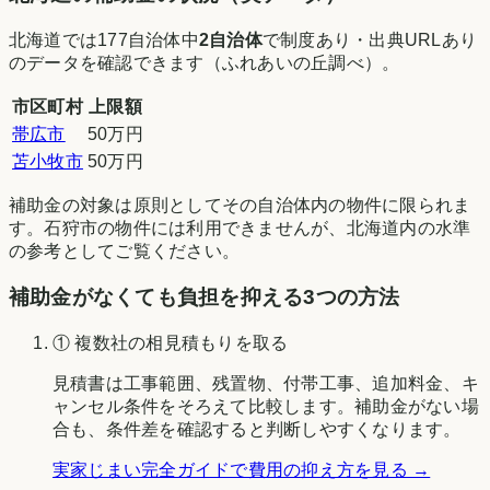
北海道
では
177
自治体中
2
自治体
で制度あり・出典URLあり
のデータを確認できます（
ふれあいの丘調べ
）。
市区町村
上限額
帯広市
50万円
苫小牧市
50万円
補助金の対象は原則としてその自治体内の物件に限られま
す。
石狩市
の物件には利用できませんが、
北海道
内の水準
の参考としてご覧ください。
補助金がなくても負担を抑える3つの方法
① 複数社の相見積もりを取る
見積書は工事範囲、残置物、付帯工事、追加料金、キ
ャンセル条件をそろえて比較します。補助金がない場
合も、条件差を確認すると判断しやすくなります。
実家じまい完全ガイドで費用の抑え方を見る →