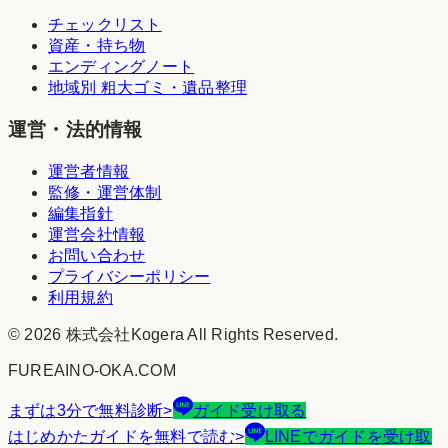
チェックリスト
資産・持ち物
エンディングノート
地域別 粗大ゴミ・遺品整理
運営・法的情報
運営者情報
監修・運営体制
編集指針
運営会社情報
お問い合わせ
プライバシーポリシー
利用規約
©
2026
株式会社Kogera
All Rights Reserved.
FUREAINO-OKA.COM
まずは3分で無料診断
>
ガイド受け取る
はじめかたガイドを無料で読む
>
LINEでガイドを受け取