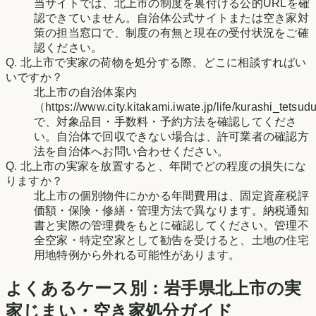
当サイトでは、北上市の制度を裏付ける公的URLを確
認できていません。自治体公式サイトまたは空き家対
策の担当窓口で、制度の有無と現在の受付状況をご確
認ください。
Q.
北上市で実家の荷物を処分する際、どこに相談すればい
いですか？
北上市の自治体案内
（https://www.city.kitakami.iwate.jp/life/kurashi_tets
で、対象品目・手数料・予約方法を確認してくださ
い。自治体で回収できない場合は、許可業者の確認方
法を自治体へお問い合わせください。
Q.
北上市の実家を放置すると、年間でどの程度の損失にな
りますか？
北上市の個別物件にかかる年間費用は、固定資産税評
価額・保険・修繕・管理方法で異なります。納税通知
書と実際の管理費をもとに確認してください。管理不
全空家・特定空家として勧告を受けると、土地の住宅
用地特例から外れる可能性があります。
よくあるケース別：
岩手県
北上市
の実
家じまい・空き家処分ガイド