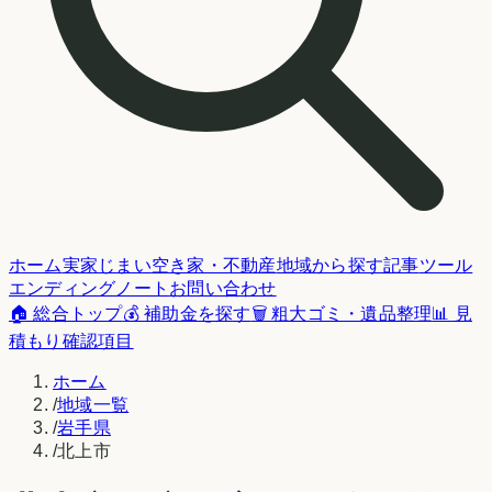
ホーム
実家じまい
空き家・不動産
地域から探す
記事
ツール
エンディングノート
お問い合わせ
🏠 総合トップ
💰 補助金を探す
🗑️ 粗大ゴミ・遺品整理
📊 見
積もり確認項目
ホーム
/
地域一覧
/
岩手県
/
北上市