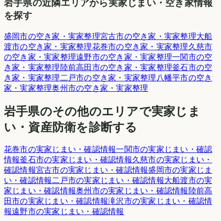
岩手県
の近隣エリアから実家じまい・空き家情報
を探す
盛岡市
の空き家・実家整理
宮古市
の空き家・実家整理
大船
渡市
の空き家・実家整理
花巻市
の空き家・実家整理
久慈市
の空き家・実家整理
遠野市
の空き家・実家整理
一関市
の空
き家・実家整理
陸前高田市
の空き家・実家整理
釜石市
の空
き家・実家整理
二戸市
の空き家・実家整理
八幡平市
の空き
家・実家整理
奥州市
の空き家・実家整理
岩手県
のその他のエリアで実家じま
い・資産防衛を診断する
花巻市
の実家じまい・確認情報
一関市
の実家じまい・確認
情報
釜石市
の実家じまい・確認情報
久慈市
の実家じまい・
確認情報
宮古市
の実家じまい・確認情報
盛岡市
の実家じま
い・確認情報
二戸市
の実家じまい・確認情報
大船渡市
の実
家じまい・確認情報
奥州市
の実家じまい・確認情報
陸前高
田市
の実家じまい・確認情報
滝沢市
の実家じまい・確認情
報
遠野市
の実家じまい・確認情報