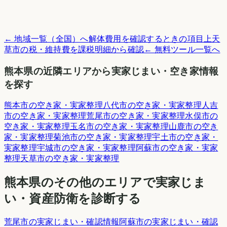
← 地域一覧（全国）へ
解体費用を確認するときの項目
上天
草市
の税・維持費を課税明細から確認
← 無料ツール一覧へ
熊本県
の近隣エリアから実家じまい・空き家情報
を探す
熊本市
の空き家・実家整理
八代市
の空き家・実家整理
人吉
市
の空き家・実家整理
荒尾市
の空き家・実家整理
水俣市
の
空き家・実家整理
玉名市
の空き家・実家整理
山鹿市
の空き
家・実家整理
菊池市
の空き家・実家整理
宇土市
の空き家・
実家整理
宇城市
の空き家・実家整理
阿蘇市
の空き家・実家
整理
天草市
の空き家・実家整理
熊本県
のその他のエリアで実家じま
い・資産防衛を診断する
荒尾市
の実家じまい・確認情報
阿蘇市
の実家じまい・確認