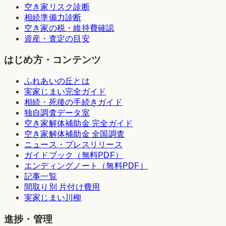
空き家リスク診断
相続準備力診断
空き家の税・維持費確認
資産・査定の目安
はじめ方・コンテンツ
ふれあいの丘とは
実家じまい完全ガイド
相続・死後の手続きガイド
独自調査データ室
空き家解体補助金 完全ガイド
空き家解体補助金 全国調査
ニュース・プレスリリース
ガイドブック（無料PDF）
エンディングノート（無料PDF）
記事一覧
間取り別 片付け費用
実家じまい川柳
進捗・管理