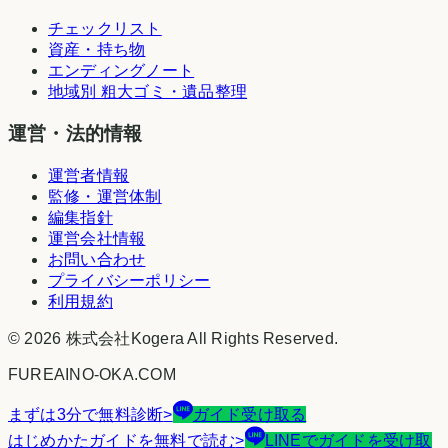
チェックリスト
資産・持ち物
エンディングノート
地域別 粗大ゴミ・遺品整理
運営・法的情報
運営者情報
監修・運営体制
編集指針
運営会社情報
お問い合わせ
プライバシーポリシー
利用規約
©
2026
株式会社Kogera
All Rights Reserved.
FUREAINO-OKA.COM
まずは3分で無料診断
>
ガイド受け取る
はじめかたガイドを無料で読む
>
LINEでガイドを受け取