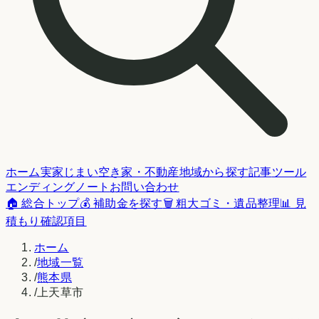
ホーム
実家じまい
空き家・不動産
地域から探す
記事
ツール
エンディングノート
お問い合わせ
🏠 総合トップ
💰 補助金を探す
🗑️ 粗大ゴミ・遺品整理
📊 見
積もり確認項目
ホーム
/
地域一覧
/
熊本県
/
上天草市