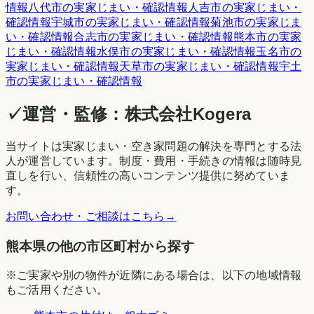
情報
八代市
の実家じまい・確認情報
人吉市
の実家じまい・
確認情報
宇城市
の実家じまい・確認情報
菊池市
の実家じま
い・確認情報
合志市
の実家じまい・確認情報
熊本市
の実家
じまい・確認情報
水俣市
の実家じまい・確認情報
玉名市
の
実家じまい・確認情報
天草市
の実家じまい・確認情報
宇土
市
の実家じまい・確認情報
✓
運営・監修：
株式会社Kogera
当サイトは実家じまい・空き家問題の解決を専門とする法
人が運営しています。制度・費用・手続きの情報は随時見
直しを行い、信頼性の高いコンテンツ提供に努めていま
す。
お問い合わせ・ご相談はこちら
→
熊本県の他の市区町村から探す
※ご実家や別の物件が近隣にある場合は、以下の地域情報
もご活用ください。