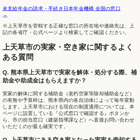
未支給年金の請求・手続き
日本年金機構 全国の窓口
→
※
上天草市
を管轄する正確な窓口の所在地や連絡先は、上
記の各省庁・公式ページより検索してご確認ください。
上天草市の実家・空き家に関するよく
ある質問
Q.
熊本県上天草市で実家を解体・処分する際、補
助金や助成金はもらえますか？
実家の解体に関する補助金（老朽空家等除却補助金など）
の有無や予算枠は、熊本県内の各自治体によって毎年変動
します。上天草市における現在の制度適用については、本
ページに設置している『公式窓口で確認する』ボタンか
ら、市の担当窓口（建築指導課など）へ直接お問い合わせ
いただくのが最も確実です。
Q.
上天草市にある空き家となった実家を売却する