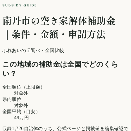
SUBSIDY GUIDE
南丹市
の空き家解体補助金
｜条件・金額・申請方法
ふれあいの丘調べ
・全国比較
この地域
の補助金は全国でどのくら
い？
全国順位（上限額）
対象外
県内
順位
対象外
全国平均（目安）
49万円
収録
1,726
自治体のうち、公式ページと掲載値を編集確認で