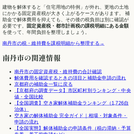
建物を解体すると「住宅用地の特例」が外れ、更地の土地
にかかる固定資産税が大きく上がるケースがあります。 補
助金で解体費用を抑えても、その後の税負担は別に確認が
必要です。
固定資産税・都市計画税の課税明細にある金額
を使って、年間負担を整理しましょう。
南丹市
の税・維持費を課税明細から整理する
→
南丹市
の関連情報
南丹市
の固定資産税・維持費の合計確認
解体費用を確認するときの項目と補助金申請の流れ
京都府
の補助金一覧に戻る
【
京都府
の調査データ】市区町村別ランキング・中央
値・全国比較
【全国調査】空き家解体補助金ランキング（1,726自
治体）
空き家の解体補助金 完全ガイド｜相場・対象条件・
申請の流れ
【全国実態】解体補助金の申請条件（税の滞納・予算