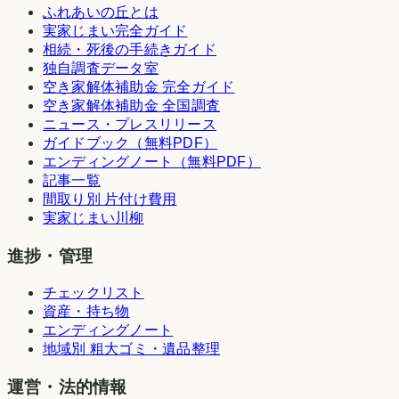
ふれあいの丘とは
実家じまい完全ガイド
相続・死後の手続きガイド
独自調査データ室
空き家解体補助金 完全ガイド
空き家解体補助金 全国調査
ニュース・プレスリリース
ガイドブック（無料PDF）
エンディングノート（無料PDF）
記事一覧
間取り別 片付け費用
実家じまい川柳
進捗・管理
チェックリスト
資産・持ち物
エンディングノート
地域別 粗大ゴミ・遺品整理
運営・法的情報