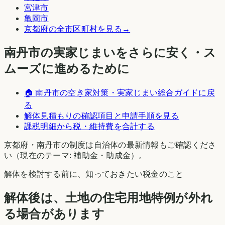
宮津市
亀岡市
京都府
の全市区町村を見る
→
南丹市
の実家じまいをさらに安く・ス
ムーズに進めるために
🏠
南丹市
の空き家対策・実家じまい総合ガイドに戻
る
解体見積もりの確認項目と申請手順を見る
課税明細から税・維持費を合計する
京都府
・
南丹市
の制度は自治体の最新情報もご確認くださ
い（現在のテーマ:
補助金・助成金
）。
解体を検討する前に、知っておきたい税金のこと
解体後は、土地の住宅用地特例が外れ
る場合があります