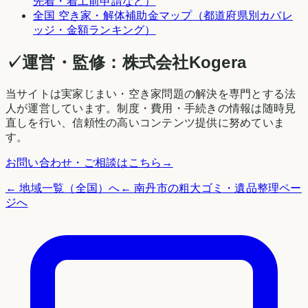
先着・着工前申請など）
全国 空き家・解体補助金マップ（都道府県別カバレ
ッジ・金額ランキング）
✓
運営・監修：
株式会社Kogera
当サイトは実家じまい・空き家問題の解決を専門とする法
人が運営しています。制度・費用・手続きの情報は随時見
直しを行い、信頼性の高いコンテンツ提供に努めていま
す。
お問い合わせ・ご相談はこちら
→
← 地域一覧（全国）へ
←
南丹市
の粗大ゴミ・遺品整理ペー
ジへ