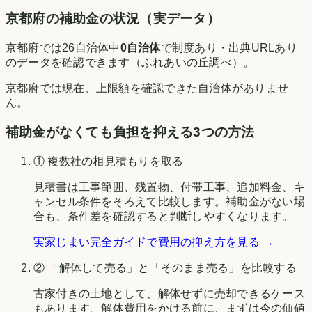
京都府
の補助金の状況（実データ）
京都府
では
26
自治体中
0
自治体
で制度あり・出典URLあり
のデータを確認できます（
ふれあいの丘調べ
）。
京都府
では現在、上限額を確認できた自治体がありませ
ん。
補助金がなくても負担を抑える3つの方法
① 複数社の相見積もりを取る
見積書は工事範囲、残置物、付帯工事、追加料金、キ
ャンセル条件をそろえて比較します。補助金がない場
合も、条件差を確認すると判断しやすくなります。
実家じまい完全ガイドで費用の抑え方を見る →
② 「解体して売る」と「そのまま売る」を比較する
古家付きの土地として、解体せずに売却できるケース
もあります。解体費用をかける前に、まずは今の価値