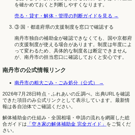
を確かめておくと判断しやすくなります。
売る・貸す・解体・管理の判断ガイドを見る →
③ 国・都道府県の支援制度を窓口で確認する
南丹市
独自の補助金が確認できなくても、国や
京都府
の支援制度が使える場合があります。制度は年度によ
って変わるため、具体的な制度名は断定できません
が、
南丹市
の担当窓口に確認しておくと安心です。
南丹市
の公式情報リンク
南丹市
の粗大ごみ・ごみ処分（公式） →
2026年7月28日時点
・
ふれあいの丘調べ
。出典URLを確認
できた項目のみ公式リンクとして表示しています。最新情
報は各自治体でご確認ください。
解体補助金の仕組み・全国相場・申請の流れを網羅した総
合ガイドは
「空き家の解体補助金 完全ガイド」
をご覧くだ
さい。