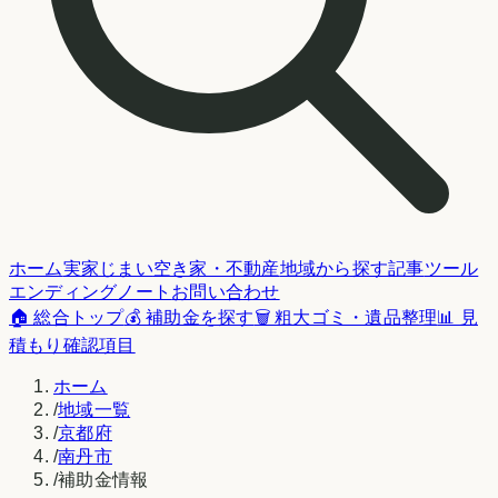
ホーム
実家じまい
空き家・不動産
地域から探す
記事
ツール
エンディングノート
お問い合わせ
🏠 総合トップ
💰 補助金を探す
🗑️ 粗大ゴミ・遺品整理
📊 見
積もり確認項目
ホーム
/
地域一覧
/
京都府
/
南丹市
/
補助金情報