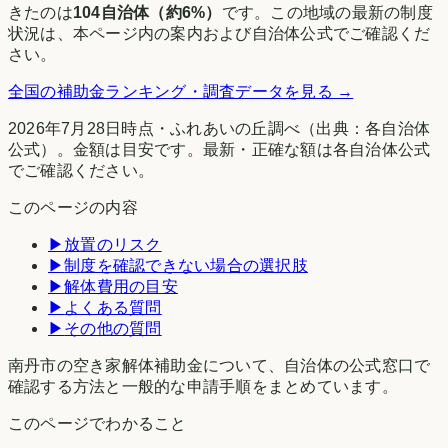
きたのは
104
自治体（約
6
%）
です。
この地域
の最新の制度
状況は、本ページ内の案内および自治体公式でご確認くだ
さい。
全国の補助金ランキング・調査データを見る →
2026年7月28日時点
・
ふれあいの丘調べ
（出典：各自治体
公式）。金額は目安です。最新・正確な額は各自治体公式
でご確認ください。
このページの内容
▶
放置のリスク
▶
制度を確認できない場合の選択肢
▶
解体費用の目安
▶
よくある質問
▶
その他の質問
南丹市の空き家解体補助金について、自治体の公式窓口で
確認する方法と一般的な申請手順をまとめています。
このページでわかること