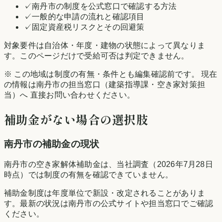
✓
南丹市の制度を公式窓口で確認する方法
✓
一般的な申請の流れと確認項目
✓
固定資産税リスクとその回避策
対象要件は自治体・年度・建物の状態によって異なりま
す。このページだけで受給可否は判定できません。
※ この地域は制度の有無・条件とも編集確認前です。 現在
の情報は
南丹市
の担当窓口（建築指導課・空き家対策担
当）へ 直接お問い合わせください。
補助金がない場合の選択肢
南丹市
の補助金の現状
南丹市の空き家解体補助金は、当社調査（2026年7月28日
時点）では制度の有無を確認できていません。
補助金制度は年度単位で新設・改定されることがありま
す。最新の状況は
南丹市
の公式サイトや担当窓口でご確認
ください。