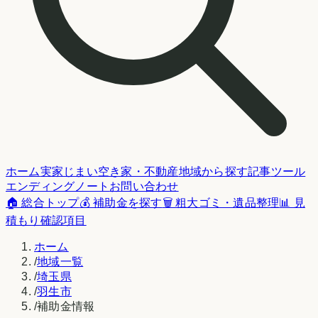
ホーム
実家じまい
空き家・不動産
地域から探す
記事
ツール
エンディングノート
お問い合わせ
🏠 総合トップ
💰 補助金を探す
🗑️ 粗大ゴミ・遺品整理
📊 見
積もり確認項目
ホーム
/
地域一覧
/
埼玉県
/
羽生市
/
補助金情報