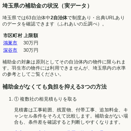
埼玉県
の補助金の状況（実データ）
埼玉県
では
63
自治体中
2
自治体
で制度あり・出典URLあり
のデータを確認できます（
ふれあいの丘調べ
）。
市区町村
上限額
鴻巣市
30万円
深谷市
30万円
補助金の対象は原則としてその自治体内の物件に限られま
す。
羽生市
の物件には利用できませんが、
埼玉県
内の水準
の参考としてご覧ください。
補助金がなくても負担を抑える3つの方法
① 複数社の相見積もりを取る
見積書は工事範囲、残置物、付帯工事、追加料金、キ
ャンセル条件をそろえて比較します。補助金がない場
合も、条件差を確認すると判断しやすくなります。