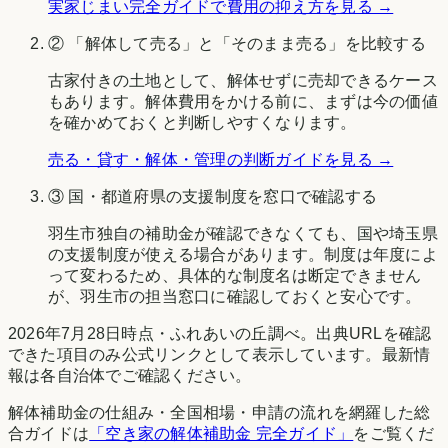
実家じまい完全ガイドで費用の抑え方を見る →
② 「解体して売る」と「そのまま売る」を比較する
古家付きの土地として、解体せずに売却できるケース
もあります。解体費用をかける前に、まずは今の価値
を確かめておくと判断しやすくなります。
売る・貸す・解体・管理の判断ガイドを見る →
③ 国・都道府県の支援制度を窓口で確認する
羽生市
独自の補助金が確認できなくても、国や
埼玉県
の支援制度が使える場合があります。制度は年度によ
って変わるため、具体的な制度名は断定できません
が、
羽生市
の担当窓口に確認しておくと安心です。
2026年7月28日時点
・
ふれあいの丘調べ
。出典URLを確認
できた項目のみ公式リンクとして表示しています。最新情
報は各自治体でご確認ください。
解体補助金の仕組み・全国相場・申請の流れを網羅した総
合ガイドは
「空き家の解体補助金 完全ガイド」
をご覧くだ