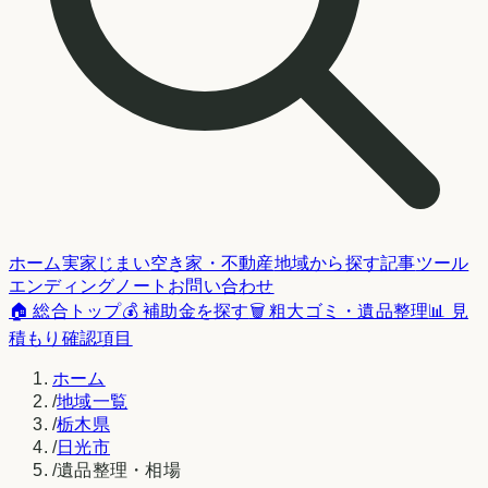
ホーム
実家じまい
空き家・不動産
地域から探す
記事
ツール
エンディングノート
お問い合わせ
🏠 総合トップ
💰 補助金を探す
🗑️ 粗大ゴミ・遺品整理
📊 見
積もり確認項目
ホーム
/
地域一覧
/
栃木県
/
日光市
/
遺品整理・相場