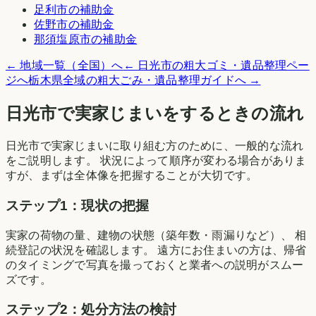
足利市
の補助金
佐野市
の補助金
那須塩原市
の補助金
← 地域一覧（全国）へ
←
日光市
の粗大ゴミ・遺品整理ペー
ジへ
栃木県
全域の粗大ごみ・遺品整理ガイドへ →
日光市
で実家じまいをするときの流れ
日光市
で実家じまいに取り組む方のために、一般的な流れ
をご説明します。 状況によって順序が変わる場合がありま
すが、まずは全体像を把握することが大切です。
ステップ1：現状の把握
実家の荷物の量、建物の状態（築年数・雨漏りなど）、 相
続登記の状況を確認します。 遠方にお住まいの方は、帰省
のタイミングで写真を撮っておくと業者への説明がスムー
ズです。
ステップ2：処分方法の検討