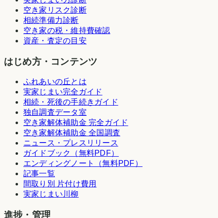
空き家リスク診断
相続準備力診断
空き家の税・維持費確認
資産・査定の目安
はじめ方・コンテンツ
ふれあいの丘とは
実家じまい完全ガイド
相続・死後の手続きガイド
独自調査データ室
空き家解体補助金 完全ガイド
空き家解体補助金 全国調査
ニュース・プレスリリース
ガイドブック（無料PDF）
エンディングノート（無料PDF）
記事一覧
間取り別 片付け費用
実家じまい川柳
進捗・管理