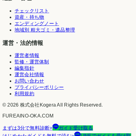
チェックリスト
資産・持ち物
エンディングノート
地域別 粗大ゴミ・遺品整理
運営・法的情報
運営者情報
監修・運営体制
編集指針
運営会社情報
お問い合わせ
プライバシーポリシー
利用規約
©
2026
株式会社Kogera
All Rights Reserved.
FUREAINO-OKA.COM
まずは3分で無料診断
>
ガイド受け取る
はじめかたガイドを無料で読む
>
LINEでガイドを受け取