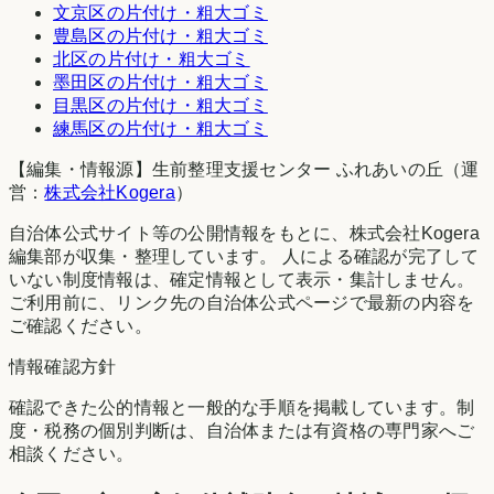
文京区
の片付け・粗大ゴミ
豊島区
の片付け・粗大ゴミ
北区
の片付け・粗大ゴミ
墨田区
の片付け・粗大ゴミ
目黒区
の片付け・粗大ゴミ
練馬区
の片付け・粗大ゴミ
【編集・情報源】生前整理支援センター ふれあいの丘（運
営：
株式会社Kogera
）
自治体公式サイト等の公開情報をもとに、株式会社Kogera
編集部が収集・整理しています。 人による確認が完了して
いない制度情報は、確定情報として表示・集計しません。
ご利用前に、リンク先の自治体公式ページで最新の内容を
ご確認ください。
情報確認方針
確認できた公的情報と一般的な手順を掲載しています。制
度・税務の個別判断は、自治体または有資格の専門家へご
相談ください。