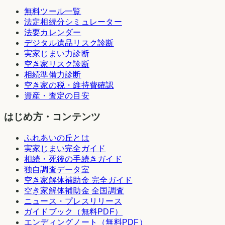
無料ツール一覧
法定相続分シミュレーター
法要カレンダー
デジタル遺品リスク診断
実家じまい力診断
空き家リスク診断
相続準備力診断
空き家の税・維持費確認
資産・査定の目安
はじめ方・コンテンツ
ふれあいの丘とは
実家じまい完全ガイド
相続・死後の手続きガイド
独自調査データ室
空き家解体補助金 完全ガイド
空き家解体補助金 全国調査
ニュース・プレスリリース
ガイドブック（無料PDF）
エンディングノート（無料PDF）