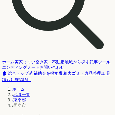
ホーム
実家じまい
空き家・不動産
地域から探す
記事
ツール
エンディングノート
お問い合わせ
🏠 総合トップ
💰 補助金を探す
🗑️ 粗大ゴミ・遺品整理
📊 見
積もり確認項目
ホーム
/
地域一覧
/
東京都
/
国立市