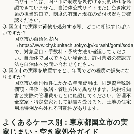
当サイトでは、国立市の制度を裏付ける公的URLを確
認できていません。自治体公式サイトまたは空き家対
策の担当窓口で、制度の有無と現在の受付状況をご確
認ください。
Q.
国立市で実家の荷物を処分する際、どこに相談すればい
いですか？
国立市の自治体案内
（https://www.city.kunitachi.tokyo.jp/kurashi/gomi/sod
で、対象品目・手数料・予約方法を確認してくださ
い。自治体で回収できない場合は、許可業者の確認方
法を自治体へお問い合わせください。
Q.
国立市の実家を放置すると、年間でどの程度の損失にな
りますか？
国立市の個別物件にかかる年間費用は、固定資産税評
価額・保険・修繕・管理方法で異なります。納税通知
書と実際の管理費をもとに確認してください。管理不
全空家・特定空家として勧告を受けると、土地の住宅
用地特例から外れる可能性があります。
よくあるケース別：
東京都
国立市
の実
家じまい・空き家処分ガイド