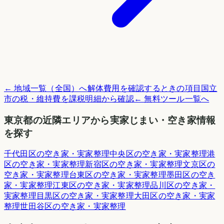
← 地域一覧（全国）へ
解体費用を確認するときの項目
国立
市
の税・維持費を課税明細から確認
← 無料ツール一覧へ
東京都
の近隣エリアから実家じまい・空き家情報
を探す
千代田区
の空き家・実家整理
中央区
の空き家・実家整理
港
区
の空き家・実家整理
新宿区
の空き家・実家整理
文京区
の
空き家・実家整理
台東区
の空き家・実家整理
墨田区
の空き
家・実家整理
江東区
の空き家・実家整理
品川区
の空き家・
実家整理
目黒区
の空き家・実家整理
大田区
の空き家・実家
整理
世田谷区
の空き家・実家整理