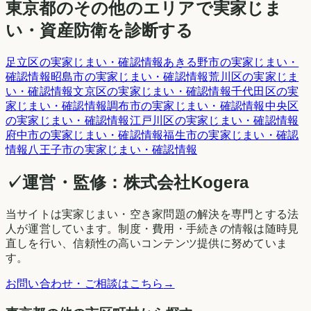
東京都
のその他のエリアで実家じま
い・資産防衛を診断する
足立区
の実家じまい・確認情報
あきる野市
の実家じまい・
確認情報
昭島市
の実家じまい・確認情報
荒川区
の実家じま
い・確認情報
文京区
の実家じまい・確認情報
千代田区
の実
家じまい・確認情報
調布市
の実家じまい・確認情報
中央区
の実家じまい・確認情報
江戸川区
の実家じまい・確認情報
府中市
の実家じまい・確認情報
福生市
の実家じまい・確認
情報
八王子市
の実家じまい・確認情報
✓
運営・監修：
株式会社Kogera
当サイトは実家じまい・空き家問題の解決を専門とする法
人が運営しています。制度・費用・手続きの情報は随時見
直しを行い、信頼性の高いコンテンツ提供に努めていま
す。
お問い合わせ・ご相談はこちら
→