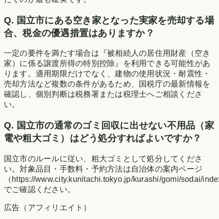
Q.
国立市にある空き家となった実家を売却する場
合、税金の優遇措置はありますか？
一定の要件を満たす場合は『被相続人の居住用財産（空き
家）に係る譲渡所得の特別控除』を利用できる可能性があ
ります。適用期限だけでなく、建物の使用状況・耐震性・
売却方法など複数の条件があるため、国税庁の最新情報を
確認し、個別判断は税務署または税理士へご相談くださ
い。
Q.
国立市の通常のゴミ回収に出せない不用品（家
電や粗大ゴミ）はどう処分すればよいですか？
国立市のルールに従い、粗大ゴミとして処分してくださ
い。対象品目・手数料・予約方法は自治体の案内ページ
（https://www.city.kunitachi.tokyo.jp/kurashi/gomi/sodai/ind
でご確認ください。
広告（アフィリエイト）