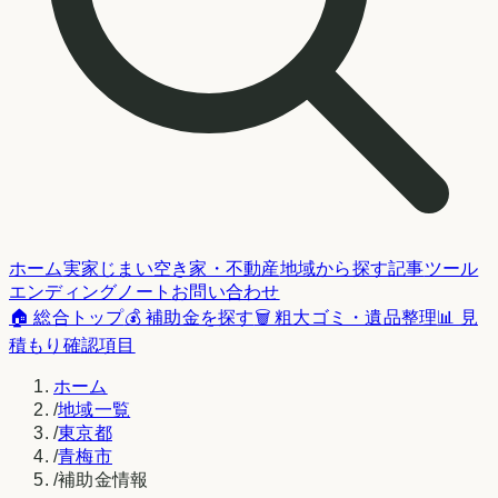
ホーム
実家じまい
空き家・不動産
地域から探す
記事
ツール
エンディングノート
お問い合わせ
🏠 総合トップ
💰 補助金を探す
🗑️ 粗大ゴミ・遺品整理
📊 見
積もり確認項目
ホーム
/
地域一覧
/
東京都
/
青梅市
/
補助金情報