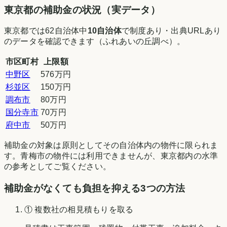
東京都
の補助金の状況（実データ）
東京都
では
62
自治体中
10
自治体
で制度あり・出典URLあり
のデータを確認できます（
ふれあいの丘調べ
）。
市区町村
上限額
中野区
576万円
杉並区
150万円
調布市
80万円
国分寺市
70万円
府中市
50万円
補助金の対象は原則としてその自治体内の物件に限られま
す。
青梅市
の物件には利用できませんが、
東京都
内の水準
の参考としてご覧ください。
補助金がなくても負担を抑える3つの方法
① 複数社の相見積もりを取る