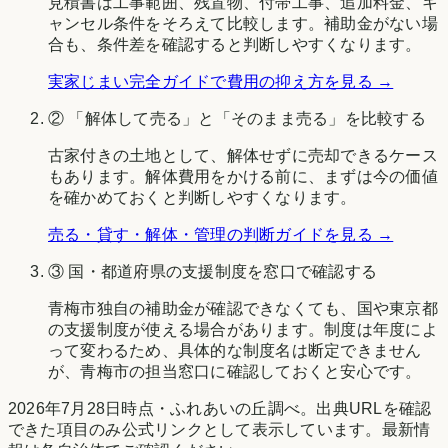
見積書は工事範囲、残置物、付帯工事、追加料金、キ
ャンセル条件をそろえて比較します。補助金がない場
合も、条件差を確認すると判断しやすくなります。
実家じまい完全ガイドで費用の抑え方を見る →
② 「解体して売る」と「そのまま売る」を比較する
古家付きの土地として、解体せずに売却できるケース
もあります。解体費用をかける前に、まずは今の価値
を確かめておくと判断しやすくなります。
売る・貸す・解体・管理の判断ガイドを見る →
③ 国・都道府県の支援制度を窓口で確認する
青梅市
独自の補助金が確認できなくても、国や
東京都
の支援制度が使える場合があります。制度は年度によ
って変わるため、具体的な制度名は断定できません
が、
青梅市
の担当窓口に確認しておくと安心です。
2026年7月28日時点
・
ふれあいの丘調べ
。出典URLを確認
できた項目のみ公式リンクとして表示しています。最新情