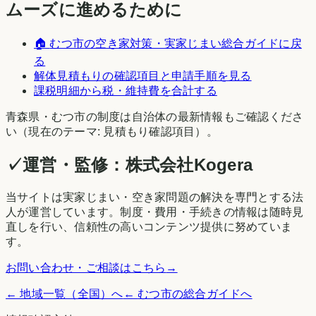
ムーズに進めるために
🏠
むつ市
の空き家対策・実家じまい総合ガイドに戻
る
解体見積もりの確認項目と申請手順を見る
課税明細から税・維持費を合計する
青森県
・
むつ市
の制度は自治体の最新情報もご確認くださ
い（現在のテーマ:
見積もり確認項目
）。
✓
運営・監修：
株式会社Kogera
当サイトは実家じまい・空き家問題の解決を専門とする法
人が運営しています。制度・費用・手続きの情報は随時見
直しを行い、信頼性の高いコンテンツ提供に努めていま
す。
お問い合わせ・ご相談はこちら
→
← 地域一覧（全国）へ
←
むつ市
の総合ガイドへ