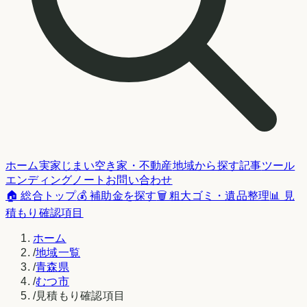
ホーム
実家じまい
空き家・不動産
地域から探す
記事
ツール
エンディングノート
お問い合わせ
🏠 総合トップ
💰 補助金を探す
🗑️ 粗大ゴミ・遺品整理
📊 見
積もり確認項目
ホーム
/
地域一覧
/
青森県
/
むつ市
/
見積もり確認項目