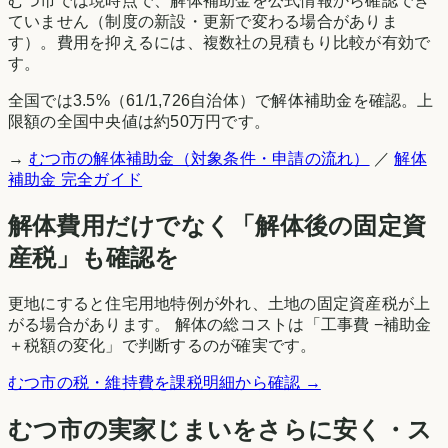
むつ市
では現時点で、解体補助金を公式情報から確認でき
ていません（制度の新設・更新で変わる場合がありま
す）。費用を抑えるには、複数社の見積もり比較が有効で
す。
全国では
3.5
%（
61
/
1,726
自治体）で解体補助金を確認。上
限額の全国中央値は約50万円です。
→
むつ市
の解体補助金（対象条件・申請の流れ）
／
解体
補助金 完全ガイド
解体費用だけでなく「解体後の固定資
産税」も確認を
更地にすると住宅用地特例が外れ、土地の固定資産税が上
がる場合があります。 解体の総コストは「工事費 −補助金
＋税額の変化」で判断するのが確実です。
むつ市
の税・維持費を課税明細から確認 →
むつ市
の実家じまいをさらに安く・ス