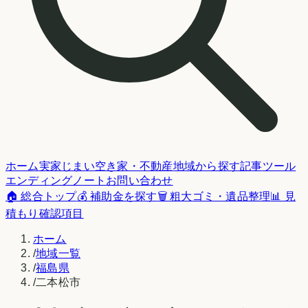
ホーム
実家じまい
空き家・不動産
地域から探す
記事
ツール
エンディングノート
お問い合わせ
🏠 総合トップ
💰 補助金を探す
🗑️ 粗大ゴミ・遺品整理
📊 見
積もり確認項目
ホーム
/
地域一覧
/
福島県
/
二本松市