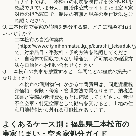
当サイトでは、二本松市の制度を裏付ける公的URLを
確認できていません。自治体公式サイトまたは空き家
対策の担当窓口で、制度の有無と現在の受付状況をご
確認ください。
Q.
二本松市で実家の荷物を処分する際、どこに相談すれば
いいですか？
二本松市の自治体案内
（https://www.city.nihonmatsu.lg.jp/kurashi_tetsuduk
で、対象品目・手数料・予約方法を確認してくださ
い。自治体で回収できない場合は、許可業者の確認方
法を自治体へお問い合わせください。
Q.
二本松市の実家を放置すると、年間でどの程度の損失に
なりますか？
二本松市の個別物件にかかる年間費用は、固定資産税
評価額・保険・修繕・管理方法で異なります。納税通
知書と実際の管理費をもとに確認してください。管理
不全空家・特定空家として勧告を受けると、土地の住
宅用地特例から外れる可能性があります。
よくあるケース別：
福島県
二本松市
の
実家じまい・空き家処分ガイド