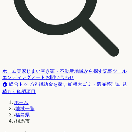
ホーム
実家じまい
空き家・不動産
地域から探す
記事
ツール
エンディングノート
お問い合わせ
🏠 総合トップ
💰 補助金を探す
🗑️ 粗大ゴミ・遺品整理
📊 見
積もり確認項目
ホーム
/
地域一覧
/
福島県
/
相馬市