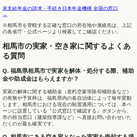
未支給年金の請求・手続き
日本年金機構 全国の窓口
→
※
相馬市
を管轄する正確な窓口の所在地や連絡先は、上記
の各省庁・公式ページより検索してご確認ください。
相馬市の実家・空き家に関するよくあ
る質問
Q.
福島県相馬市で実家を解体・処分する際、補助
金や助成金はもらえますか？
実家の解体に関する補助金（老朽空家等除却補助金など）
の有無や予算枠は、福島県内の各自治体によって毎年変動
します。相馬市における現在の制度適用については、本ペ
ージに設置している『公式窓口で確認する』ボタンから、
市の担当窓口（建築指導課など）へ直接お問い合わせいた
だくのが最も確実です。
Q.
相馬市にある空き家となった実家を売却する場