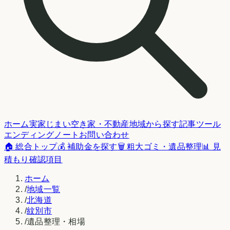
ホーム
実家じまい
空き家・不動産
地域から探す
記事
ツール
エンディングノート
お問い合わせ
🏠 総合トップ
💰 補助金を探す
🗑️ 粗大ゴミ・遺品整理
📊 見
積もり確認項目
ホーム
/
地域一覧
/
北海道
/
紋別市
/
遺品整理・相場