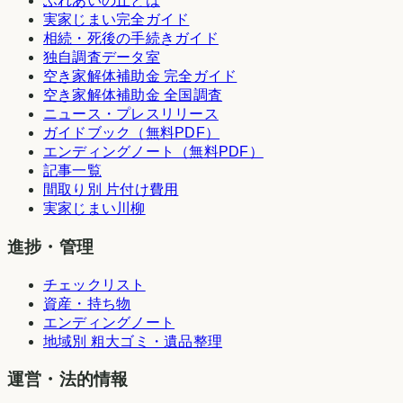
ふれあいの丘とは
実家じまい完全ガイド
相続・死後の手続きガイド
独自調査データ室
空き家解体補助金 完全ガイド
空き家解体補助金 全国調査
ニュース・プレスリリース
ガイドブック（無料PDF）
エンディングノート（無料PDF）
記事一覧
間取り別 片付け費用
実家じまい川柳
進捗・管理
チェックリスト
資産・持ち物
エンディングノート
地域別 粗大ゴミ・遺品整理
運営・法的情報