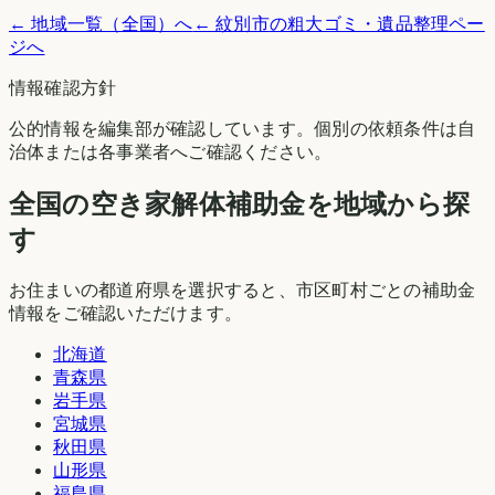
← 地域一覧（全国）へ
←
紋別市
の粗大ゴミ・遺品整理ペー
ジへ
情報確認方針
公的情報を編集部が確認しています。個別の依頼条件は自
治体または各事業者へご確認ください。
全国の空き家解体補助金を地域から探
す
お住まいの都道府県を選択すると、市区町村ごとの補助金
情報をご確認いただけます。
北海道
青森県
岩手県
宮城県
秋田県
山形県
福島県