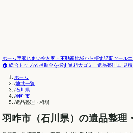
ホーム
実家じまい
空き家・不動産
地域から探す
記事
ツール
エ
🏠 総合トップ
💰 補助金を探す
🗑️ 粗大ゴミ・遺品整理
📊 見
ホーム
/
地域一覧
/
石川県
/
羽咋市
/
遺品整理・相場
羽咋市
（
石川県
）の遺品整理