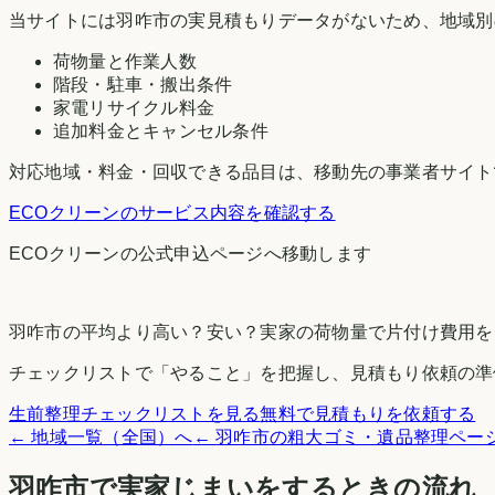
当サイトには
羽咋市
の実見積もりデータがないため、地域別
荷物量と作業人数
階段・駐車・搬出条件
家電リサイクル料金
追加料金とキャンセル条件
対応地域・料金・回収できる品目は、移動先の事業者サイト
ECOクリーン
のサービス内容を確認する
ECOクリーン
の公式申込ページへ移動します
羽咋市
の平均より高い？安い？実家の荷物量で片付け費用を
チェックリストで「やること」を把握し、見積もり依頼の準
生前整理チェックリストを見る
無料で見積もりを依頼する
← 地域一覧（全国）へ
←
羽咋市
の粗大ゴミ・遺品整理ペー
羽咋市
で実家じまいをするときの流れ