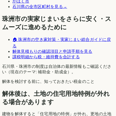
かほく市
石川県
の全市区町村を見る
→
珠洲市
の実家じまいをさらに安く・ス
ムーズに進めるために
🏠
珠洲市
の空き家対策・実家じまい総合ガイドに戻
る
解体見積もりの確認項目と申請手順を見る
課税明細から税・維持費を合計する
石川県
・
珠洲市
の制度は自治体の最新情報もご確認くださ
い（現在のテーマ:
補助金・助成金
）。
解体を検討する前に、知っておきたい税金のこと
解体後は、土地の住宅用地特例が外れ
る場合があります
建物を解体すると「住宅用地の特例」が外れ、更地の土地