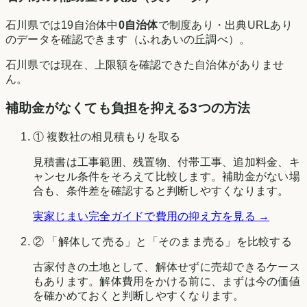
石川県
では
19
自治体中
0
自治体
で制度あり・出典URLあり
のデータを確認できます（
ふれあいの丘調べ
）。
石川県
では現在、上限額を確認できた自治体がありませ
ん。
補助金がなくても負担を抑える3つの方法
① 複数社の相見積もりを取る
見積書は工事範囲、残置物、付帯工事、追加料金、キ
ャンセル条件をそろえて比較します。補助金がない場
合も、条件差を確認すると判断しやすくなります。
実家じまい完全ガイドで費用の抑え方を見る →
② 「解体して売る」と「そのまま売る」を比較する
古家付きの土地として、解体せずに売却できるケース
もあります。解体費用をかける前に、まずは今の価値
を確かめておくと判断しやすくなります。