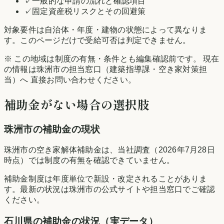
✓
一般的な申請の流れと確認項目
✓
固定資産税リスクとその回避策
対象要件は自治体・年度・建物の状態によって異なりま
す。このページだけで受給可否は判定できません。
※ この地域は制度の有無・条件とも編集確認前です。 現在
の情報は
珠洲市
の担当窓口（建築指導課・空き家対策担
当）へ 直接お問い合わせください。
補助金がない場合の選択肢
珠洲市
の補助金の現状
珠洲市の空き家解体補助金は、当社調査（2026年7月28日
時点）では制度の有無を確認できていません。
補助金制度は年度単位で新設・改定されることがありま
す。最新の状況は
珠洲市
の公式サイトや担当窓口でご確認
ください。
石川県
の補助金の状況（実データ）