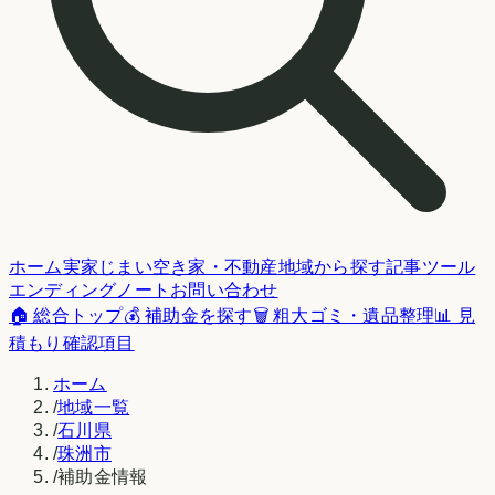
ホーム
実家じまい
空き家・不動産
地域から探す
記事
ツール
エンディングノート
お問い合わせ
🏠 総合トップ
💰 補助金を探す
🗑️ 粗大ゴミ・遺品整理
📊 見
積もり確認項目
ホーム
/
地域一覧
/
石川県
/
珠洲市
/
補助金情報