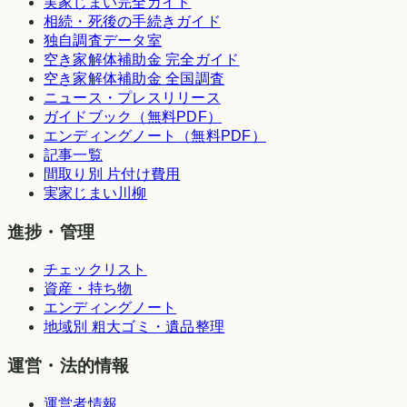
実家じまい完全ガイド
相続・死後の手続きガイド
独自調査データ室
空き家解体補助金 完全ガイド
空き家解体補助金 全国調査
ニュース・プレスリリース
ガイドブック（無料PDF）
エンディングノート（無料PDF）
記事一覧
間取り別 片付け費用
実家じまい川柳
進捗・管理
チェックリスト
資産・持ち物
エンディングノート
地域別 粗大ゴミ・遺品整理
運営・法的情報
運営者情報