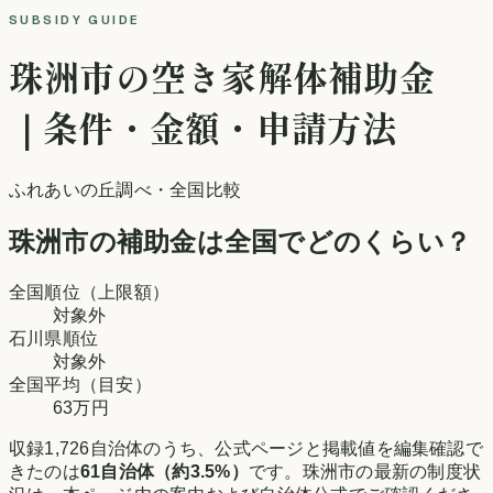
SUBSIDY GUIDE
珠洲市
の空き家解体補助金
｜条件・金額・申請方法
ふれあいの丘調べ
・全国比較
珠洲市
の補助金は全国でどのくらい？
全国順位（上限額）
対象外
石川県
順位
対象外
全国平均（目安）
63万円
収録
1,726
自治体のうち、公式ページと掲載値を編集確認で
きたのは
61
自治体（約
3.5
%）
です。
珠洲市
の最新の制度状