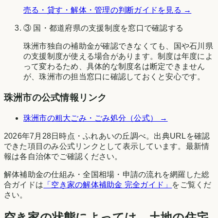
売る・貸す・解体・管理の判断ガイドを見る →
③ 国・都道府県の支援制度を窓口で確認する
珠洲市
独自の補助金が確認できなくても、国や
石川県
の支援制度が使える場合があります。制度は年度によ
って変わるため、具体的な制度名は断定できません
が、
珠洲市
の担当窓口に確認しておくと安心です。
珠洲市
の公式情報リンク
珠洲市
の粗大ごみ・ごみ処分（公式） →
2026年7月28日時点
・
ふれあいの丘調べ
。出典URLを確認
できた項目のみ公式リンクとして表示しています。最新情
報は各自治体でご確認ください。
解体補助金の仕組み・全国相場・申請の流れを網羅した総
合ガイドは
「空き家の解体補助金 完全ガイド」
をご覧くだ
さい。
空き家の状態によっては、土地の住宅