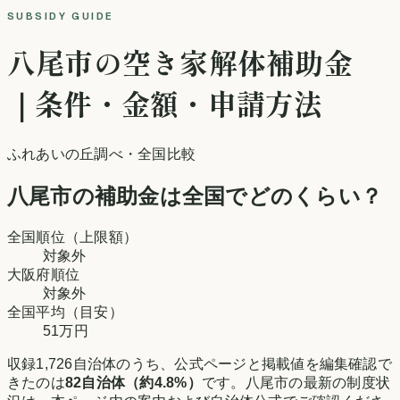
SUBSIDY GUIDE
八尾市
の空き家解体補助金
｜条件・金額・申請方法
ふれあいの丘調べ
・全国比較
八尾市
の補助金は全国でどのくらい？
全国順位（上限額）
対象外
大阪府
順位
対象外
全国平均（目安）
51万円
収録
1,726
自治体のうち、公式ページと掲載値を編集確認で
きたのは
82
自治体（約
4.8
%）
です。
八尾市
の最新の制度状