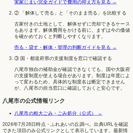
実家じまい完全ガイドで費用の抑え方を見る →
② 「解体して売る」と「そのまま売る」を比較する
古家付きの土地として、解体せずに売却できるケース
もあります。解体費用をかける前に、まずは今の価値
を確かめておくと判断しやすくなります。
売る・貸す・解体・管理の判断ガイドを見る →
③ 国・都道府県の支援制度を窓口で確認する
八尾市
独自の補助金が確認できなくても、国や
大阪府
の支援制度が使える場合があります。制度は年度によ
って変わるため、具体的な制度名は断定できません
が、
八尾市
の担当窓口に確認しておくと安心です。
八尾市
の公式情報リンク
八尾市
の粗大ごみ・ごみ処分（公式） →
2026年7月28日時点
・
ふれあいの丘調べ
。出典URLを確認
できた項目のみ公式リンクとして表示しています。最新情