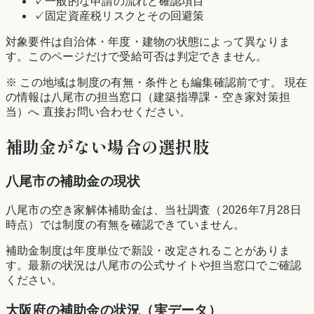
✓
一般的な申請の流れと確認項目
✓
固定資産税リスクとその回避策
対象要件は自治体・年度・建物の状態によって異なりま
す。このページだけで受給可否は判定できません。
※ この地域は制度の有無・条件とも編集確認前です。 現在
の情報は
八尾市
の担当窓口（建築指導課・空き家対策担
当）へ 直接お問い合わせください。
補助金がない場合の選択肢
八尾市
の補助金の現状
八尾市の空き家解体補助金は、当社調査（2026年7月28日
時点）では制度の有無を確認できていません。
補助金制度は年度単位で新設・改定されることがありま
す。最新の状況は
八尾市
の公式サイトや担当窓口でご確認
ください。
大阪府
の補助金の状況（実データ）