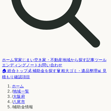
ホーム
実家じまい
空き家・不動産
地域から探す
記事
ツール
エンディングノート
お問い合わせ
🏠 総合トップ
💰 補助金を探す
🗑️ 粗大ゴミ・遺品整理
📊 見
積もり確認項目
ホーム
/
地域一覧
/
大阪府
/
八尾市
/
補助金情報