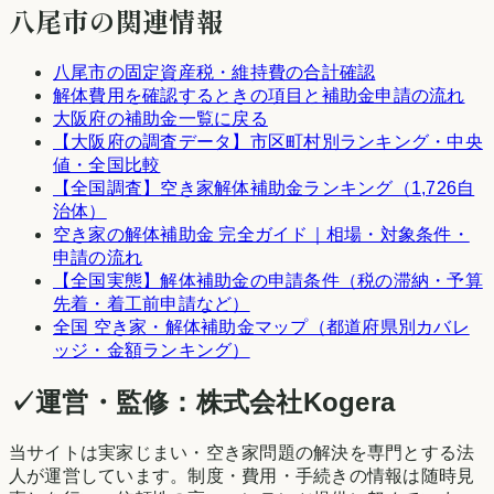
八尾市
の関連情報
八尾市
の固定資産税・維持費の合計確認
解体費用を確認するときの項目と補助金申請の流れ
大阪府
の補助金一覧に戻る
【
大阪府
の調査データ】市区町村別ランキング・中央
値・全国比較
【全国調査】空き家解体補助金ランキング（1,726自
治体）
空き家の解体補助金 完全ガイド｜相場・対象条件・
申請の流れ
【全国実態】解体補助金の申請条件（税の滞納・予算
先着・着工前申請など）
全国 空き家・解体補助金マップ（都道府県別カバレ
ッジ・金額ランキング）
✓
運営・監修：
株式会社Kogera
当サイトは実家じまい・空き家問題の解決を専門とする法
人が運営しています。制度・費用・手続きの情報は随時見