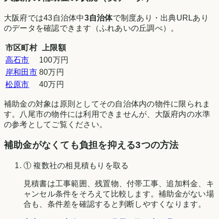
大阪府
では
43
自治体中
3
自治体
で制度あり・出典URLあり
のデータを確認できます（
ふれあいの丘調べ
）。
市区町村
上限額
高石市
100万円
岸和田市
80万円
松原市
40万円
補助金の対象は原則としてその自治体内の物件に限られま
す。
八尾市
の物件には利用できませんが、
大阪府
内の水準
の参考としてご覧ください。
補助金がなくても負担を抑える3つの方法
① 複数社の相見積もりを取る
見積書は工事範囲、残置物、付帯工事、追加料金、キ
ャンセル条件をそろえて比較します。補助金がない場
合も、条件差を確認すると判断しやすくなります。