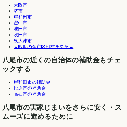
大阪市
堺市
岸和田市
豊中市
池田市
吹田市
泉大津市
大阪府
の全市区町村を見る
→
八尾市
の近くの自治体の補助金もチェ
ックする
岸和田市
の補助金
松原市
の補助金
高石市
の補助金
八尾市
の実家じまいをさらに安く・ス
ムーズに進めるために