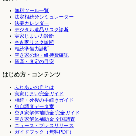
無料ツール一覧
法定相続分シミュレーター
法要カレンダー
デジタル遺品リスク診断
実家じまい力診断
空き家リスク診断
相続準備力診断
空き家の税・維持費確認
資産・査定の目安
はじめ方・コンテンツ
ふれあいの丘とは
実家じまい完全ガイド
相続・死後の手続きガイド
独自調査データ室
空き家解体補助金 完全ガイド
空き家解体補助金 全国調査
ニュース・プレスリリース
ガイドブック（無料PDF）