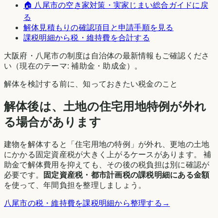
🏠
八尾市
の空き家対策・実家じまい総合ガイドに戻
る
解体見積もりの確認項目と申請手順を見る
課税明細から税・維持費を合計する
大阪府
・
八尾市
の制度は自治体の最新情報もご確認くださ
い（現在のテーマ:
補助金・助成金
）。
解体を検討する前に、知っておきたい税金のこと
解体後は、土地の住宅用地特例が外れ
る場合があります
建物を解体すると「住宅用地の特例」が外れ、更地の土地
にかかる固定資産税が大きく上がるケースがあります。 補
助金で解体費用を抑えても、その後の税負担は別に確認が
必要です。
固定資産税・都市計画税の課税明細にある金額
を使って、年間負担を整理しましょう。
八尾市
の税・維持費を課税明細から整理する
→