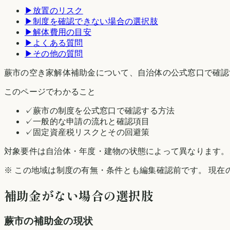
▶
放置のリスク
▶
制度を確認できない場合の選択肢
▶
解体費用の目安
▶
よくある質問
▶
その他の質問
蕨市の空き家解体補助金について、自治体の公式窓口で確認
このページでわかること
✓
蕨市の制度を公式窓口で確認する方法
✓
一般的な申請の流れと確認項目
✓
固定資産税リスクとその回避策
対象要件は自治体・年度・建物の状態によって異なります。
※ この地域は制度の有無・条件とも編集確認前です。 現在
補助金がない場合の選択肢
蕨市
の補助金の現状