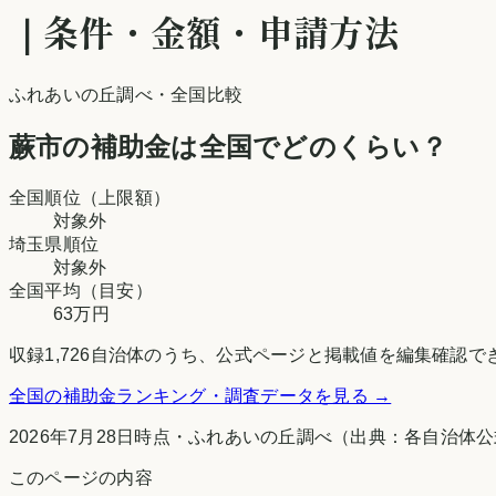
｜条件・金額・申請方法
ふれあいの丘調べ
・全国比較
蕨市
の補助金は全国でどのくらい？
全国順位（上限額）
対象外
埼玉県
順位
対象外
全国平均（目安）
63万円
収録
1,726
自治体のうち、公式ページと掲載値を編集確認で
全国の補助金ランキング・調査データを見る →
2026年7月28日時点
・
ふれあいの丘調べ
（出典：各自治体公
このページの内容