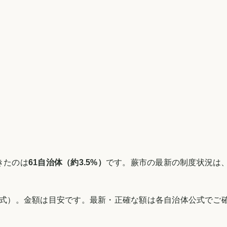
きたのは
61
自治体（約
3.5
%）
です。
蕨市
の最新の制度状況は
式）。金額は目安です。最新・正確な額は各自治体公式でご