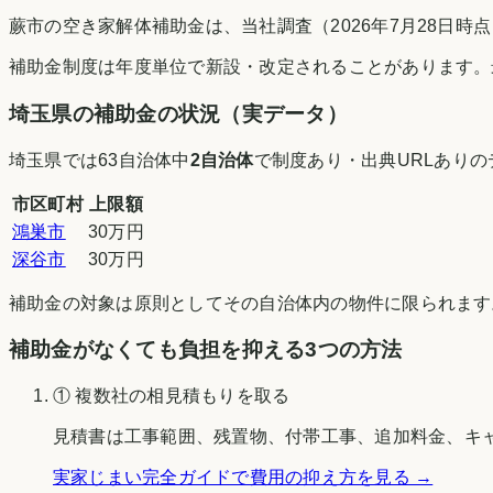
蕨市の空き家解体補助金は、当社調査（2026年7月28日
補助金制度は年度単位で新設・改定されることがあります。
埼玉県
の補助金の状況（実データ）
埼玉県
では
63
自治体中
2
自治体
で制度あり・出典URLあり
市区町村
上限額
鴻巣市
30万円
深谷市
30万円
補助金の対象は原則としてその自治体内の物件に限られます
補助金がなくても負担を抑える3つの方法
① 複数社の相見積もりを取る
見積書は工事範囲、残置物、付帯工事、追加料金、キ
実家じまい完全ガイドで費用の抑え方を見る →