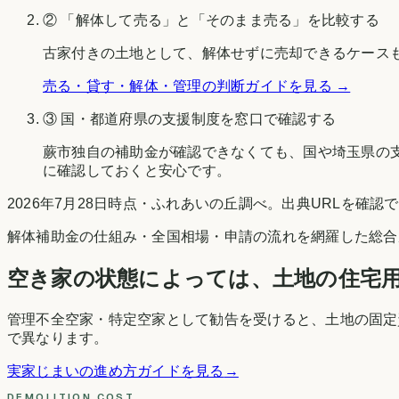
② 「解体して売る」と「そのまま売る」を比較する
古家付きの土地として、解体せずに売却できるケース
売る・貸す・解体・管理の判断ガイドを見る →
③ 国・都道府県の支援制度を窓口で確認する
蕨市
独自の補助金が確認できなくても、国や
埼玉県
の
に確認しておくと安心です。
2026年7月28日時点
・
ふれあいの丘調べ
。出典URLを確認
解体補助金の仕組み・全国相場・申請の流れを網羅した総合
空き家の状態によっては、土地の住宅
管理不全空家・特定空家として勧告を受けると、土地の固定
で異なります。
実家じまいの進め方ガイドを見る
→
DEMOLITION COST