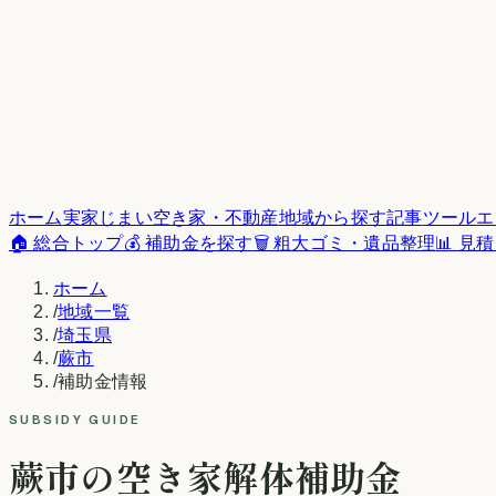
ホーム
実家じまい
空き家・不動産
地域から探す
記事
ツール
エ
🏠 総合トップ
💰 補助金を探す
🗑️ 粗大ゴミ・遺品整理
📊 見
ホーム
/
地域一覧
/
埼玉県
/
蕨市
/
補助金情報
SUBSIDY GUIDE
蕨市
の空き家解体補助金