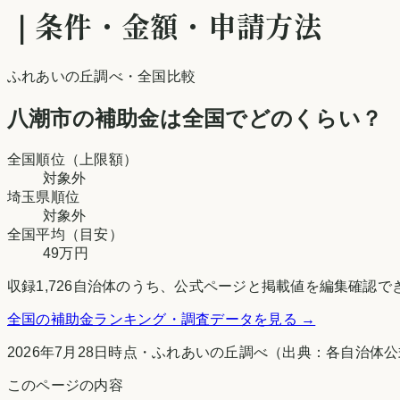
｜条件・金額・申請方法
ふれあいの丘調べ
・全国比較
八潮市
の補助金は全国でどのくらい？
全国順位（上限額）
対象外
埼玉県
順位
対象外
全国平均（目安）
49万円
収録
1,726
自治体のうち、公式ページと掲載値を編集確認で
全国の補助金ランキング・調査データを見る →
2026年7月28日時点
・
ふれあいの丘調べ
（出典：各自治体公
このページの内容