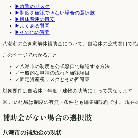
▶
放置のリスク
▶
制度を確認できない場合の選択肢
▶
解体費用の目安
▶
よくある質問
▶
その他の質問
八潮市の空き家解体補助金について、自治体の公式窓口で確
このページでわかること
✓
八潮市の制度を公式窓口で確認する方法
✓
一般的な申請の流れと確認項目
✓
固定資産税リスクとその回避策
対象要件は自治体・年度・建物の状態によって異なります。
※ この地域は制度の有無・条件とも編集確認前です。 現在
補助金がない場合の選択肢
八潮市
の補助金の現状