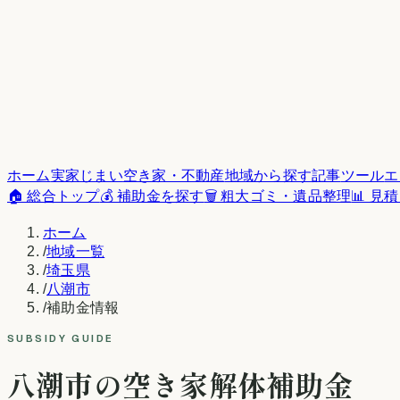
ホーム
実家じまい
空き家・不動産
地域から探す
記事
ツール
エ
🏠 総合トップ
💰 補助金を探す
🗑️ 粗大ゴミ・遺品整理
📊 見
ホーム
/
地域一覧
/
埼玉県
/
八潮市
/
補助金情報
SUBSIDY GUIDE
八潮市
の空き家解体補助金