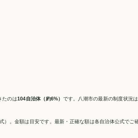
きたのは
104
自治体（約
6
%）
です。
八潮市
の最新の制度状況
式）。金額は目安です。最新・正確な額は各自治体公式でご