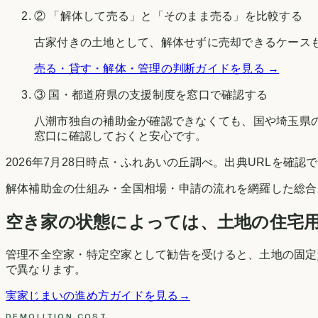
② 「解体して売る」と「そのまま売る」を比較する
古家付きの土地として、解体せずに売却できるケース
売る・貸す・解体・管理の判断ガイドを見る →
③ 国・都道府県の支援制度を窓口で確認する
八潮市
独自の補助金が確認できなくても、国や
埼玉県
窓口に確認しておくと安心です。
2026年7月28日時点
・
ふれあいの丘調べ
。出典URLを確認
解体補助金の仕組み・全国相場・申請の流れを網羅した総合
空き家の状態によっては、土地の住宅
管理不全空家・特定空家として勧告を受けると、土地の固定
で異なります。
実家じまいの進め方ガイドを見る
→
DEMOLITION COST