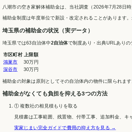
八潮市の空き家解体補助金は、当社調査（2026年7月28
補助金制度は年度単位で新設・改定されることがあります。
埼玉県
の補助金の状況（実データ）
埼玉県
では
63
自治体中
2
自治体
で制度あり・出典URLあり
市区町村
上限額
鴻巣市
30万円
深谷市
30万円
補助金の対象は原則としてその自治体内の物件に限られます
補助金がなくても負担を抑える3つの方法
① 複数社の相見積もりを取る
見積書は工事範囲、残置物、付帯工事、追加料金、キ
実家じまい完全ガイドで費用の抑え方を見る →