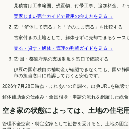
見積書は工事範囲、残置物、付帯工事、追加料金、キ
実家じまい完全ガイドで費用の抑え方を見る →
② 「解体して売る」と「そのまま売る」を比較する
古家付きの土地として、解体せずに売却できるケース
売る・貸す・解体・管理の判断ガイドを見る →
③ 国・都道府県の支援制度を窓口で確認する
伊豆の国市
独自の補助金が確認できなくても、国や
静
市
の担当窓口に確認しておくと安心です。
2026年7月28日時点
・
ふれあいの丘調べ
。出典URLを確認
解体補助金の仕組み・全国相場・申請の流れを網羅した総合
空き家の状態によっては、土地の住宅
管理不全空家・特定空家として勧告を受けると、土地の固定