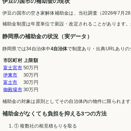
伊豆の国市
の補助金の現状
伊豆の国市の空き家解体補助金は、当社調査（2026年7月
補助金制度は年度単位で新設・改定されることがあります。
静岡県
の補助金の状況（実データ）
静岡県
では
34
自治体中
4
自治体
で制度あり・出典URLあり
市区町村
上限額
富士宮市
50万円
伊東市
30万円
富士市
30万円
御殿場市
30万円
補助金の対象は原則としてその自治体内の物件に限られます
補助金がなくても負担を抑える3つの方法
① 複数社の相見積もりを取る