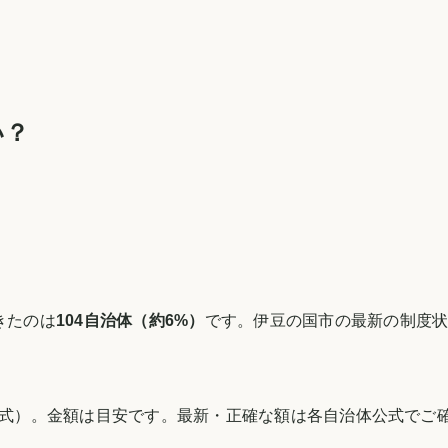
い？
きたのは
104
自治体（約
6
%）
です。
伊豆の国市
の最新の制度
式）。金額は目安です。最新・正確な額は各自治体公式でご