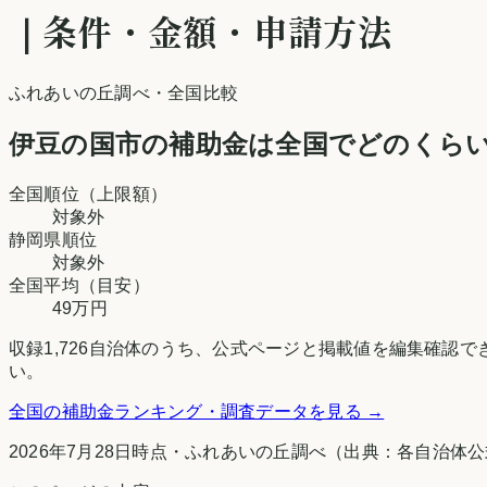
｜条件・金額・申請方法
ふれあいの丘調べ
・全国比較
伊豆の国市
の補助金は全国でどのくら
全国順位（上限額）
対象外
静岡県
順位
対象外
全国平均（目安）
49万円
収録
1,726
自治体のうち、公式ページと掲載値を編集確認で
い。
全国の補助金ランキング・調査データを見る →
2026年7月28日時点
・
ふれあいの丘調べ
（出典：各自治体公