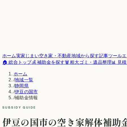
ホーム
実家じまい
空き家・不動産
地域から探す
記事
ツール
エ
🏠 総合トップ
💰 補助金を探す
🗑️ 粗大ゴミ・遺品整理
📊 見
ホーム
/
地域一覧
/
静岡県
/
伊豆の国市
/
補助金情報
SUBSIDY GUIDE
伊豆の国市
の空き家解体補助