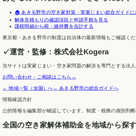
🏠
あきる野市
の空き家対策・実家じまい総合ガイドに
解体見積もりの確認項目と申請手順を見る
課税明細から税・維持費を合計する
東京都
・
あきる野市
の制度は自治体の最新情報もご確認くだ
✓
運営・監修：
株式会社Kogera
当サイトは実家じまい・空き家問題の解決を専門とする法人
お問い合わせ・ご相談はこちら
→
← 地域一覧（全国）へ
←
あきる野市
の総合ガイドへ
情報確認方針
公的情報を編集部が確認しています。制度・税務の個別判断
全国の空き家解体補助金を地域から探