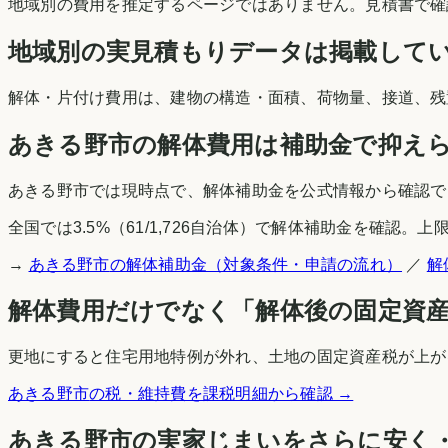
地域別の費用を推定するページではありません。見積書で確
地域別の実見積もりデータは掲載して
解体・片付け費用は、建物の構造・面積、荷物量、接道、残
あきる野市
の解体費用は補助金で抑え
あきる野市
では現時点で、解体補助金を公式情報から確認で
全国では
3.5
%（
61
/
1,726
自治体）で解体補助金を確認。上限
→
あきる野市
の解体補助金（対象条件・申請の流れ）
／
解
解体費用だけでなく「解体後の固定資
更地にすると住宅用地特例が外れ、土地の固定資産税が上がる
あきる野市
の税・維持費を課税明細から確認 →
あきる野市
の実家じまいをさらに安く