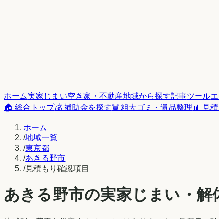
ホーム
実家じまい
空き家・不動産
地域から探す
記事
ツール
エ
🏠 総合トップ
💰 補助金を探す
🗑️ 粗大ゴミ・遺品整理
📊 見
ホーム
/
地域一覧
/
東京都
/
あきる野市
/
見積もり確認項目
あきる野市
の実家じまい・解