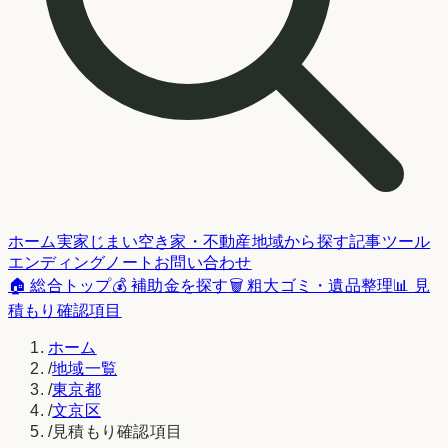
ホーム
実家じまい
空き家・不動産
地域から探す
記事
ツール
エンディングノート
お問い合わせ
🏠 総合トップ
💰 補助金を探す
🗑️ 粗大ゴミ・遺品整理
📊 見
積もり確認項目
ホーム
/
地域一覧
/
東京都
/
文京区
/
見積もり確認項目