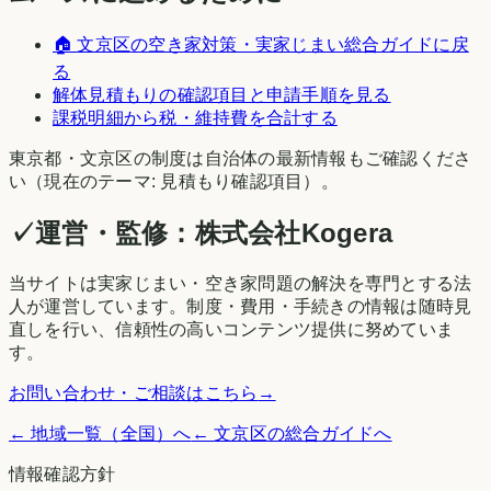
🏠
文京区
の空き家対策・実家じまい総合ガイドに戻
る
解体見積もりの確認項目と申請手順を見る
課税明細から税・維持費を合計する
東京都
・
文京区
の制度は自治体の最新情報もご確認くださ
い（現在のテーマ:
見積もり確認項目
）。
✓
運営・監修：
株式会社Kogera
当サイトは実家じまい・空き家問題の解決を専門とする法
人が運営しています。制度・費用・手続きの情報は随時見
直しを行い、信頼性の高いコンテンツ提供に努めていま
す。
お問い合わせ・ご相談はこちら
→
← 地域一覧（全国）へ
←
文京区
の総合ガイドへ
情報確認方針