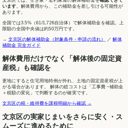
文京区
では、空き家・老朽家屋の解体補助金を
確認できて
います
。解体費用から、この補助金を差し引ける可能性が
あります。
全国では
3.5
%（
61
/
1,726
自治体）で解体補助金を確認。上
限額の全国中央値は約50万円です。
→
文京区
の解体補助金（対象条件・申請の流れ）
／
解体
補助金 完全ガイド
解体費用だけでなく「解体後の固定資
産税」も確認を
更地にすると住宅用地特例が外れ、土地の固定資産税が上
がる場合があります。 解体の総コストは「工事費 −補助金
＋税額の変化」で判断するのが確実です。
文京区
の税・維持費を課税明細から確認 →
文京区
の実家じまいをさらに安く・ス
ムーズに進めるために