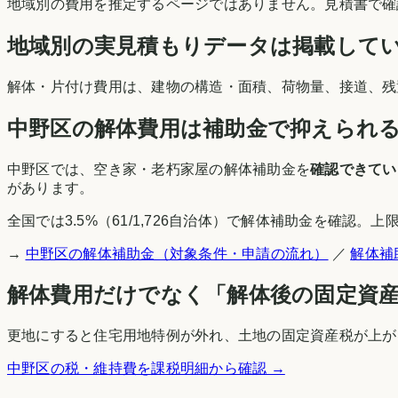
地域別の費用を推定するページではありません。見積書で確
地域別の実見積もりデータは掲載して
解体・片付け費用は、建物の構造・面積、荷物量、接道、残
中野区
の解体費用は補助金で抑えられ
中野区
では、空き家・老朽家屋の解体補助金を
確認できてい
があります。
全国では
3.5
%（
61
/
1,726
自治体）で解体補助金を確認。上限
→
中野区
の解体補助金（対象条件・申請の流れ）
／
解体補
解体費用だけでなく「解体後の固定資
更地にすると住宅用地特例が外れ、土地の固定資産税が上がる
中野区
の税・維持費を課税明細から確認 →