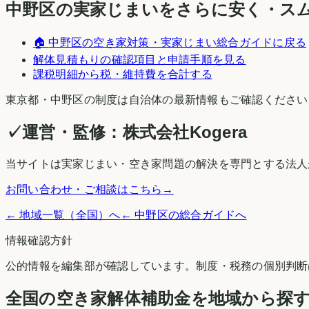
中野区
の実家じまいをさらに安く・ス
🏠
中野区
の空き家対策・実家じまい総合ガイドに戻る
解体見積もりの確認項目と申請手順を見る
課税明細から税・維持費を合計する
東京都
・
中野区
の制度は自治体の最新情報もご確認ください
✓
運営・監修：
株式会社Kogera
当サイトは実家じまい・空き家問題の解決を専門とする法人
お問い合わせ・ご相談はこちら
→
← 地域一覧（全国）へ
←
中野区
の総合ガイドへ
情報確認方針
公的情報を編集部が確認しています。制度・税務の個別判断
全国の空き家解体補助金を地域から探