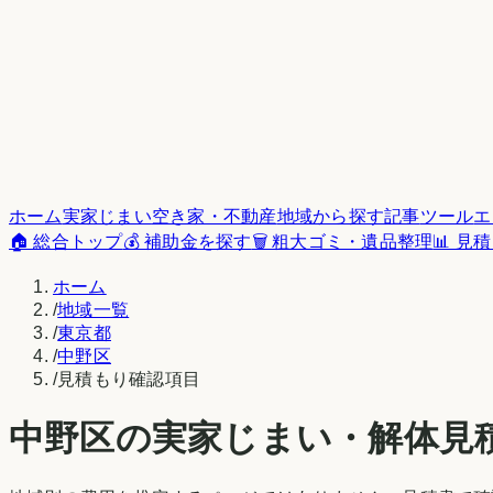
ホーム
実家じまい
空き家・不動産
地域から探す
記事
ツール
エ
🏠 総合トップ
💰 補助金を探す
🗑️ 粗大ゴミ・遺品整理
📊 見
ホーム
/
地域一覧
/
東京都
/
中野区
/
見積もり確認項目
中野区
の実家じまい・解体見