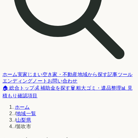
ホーム
実家じまい
空き家・不動産
地域から探す
記事
ツール
エンディングノート
お問い合わせ
🏠 総合トップ
💰 補助金を探す
🗑️ 粗大ゴミ・遺品整理
📊 見
積もり確認項目
ホーム
/
地域一覧
/
山梨県
/
笛吹市