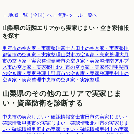
← 地域一覧（全国）へ
← 無料ツール一覧へ
山梨県
の近隣エリアから実家じまい・空き家情報
を探す
甲府市
の空き家・実家整理
富士吉田市
の空き家・実家整理
都留市
の空き家・実家整理
山梨市
の空き家・実家整理
大月
市
の空き家・実家整理
韮崎市
の空き家・実家整理
南アルプ
ス市
の空き家・実家整理
北杜市
の空き家・実家整理
甲斐市
の空き家・実家整理
上野原市
の空き家・実家整理
甲州市
の
空き家・実家整理
中央市
の空き家・実家整理
山梨県
のその他のエリアで実家じま
い・資産防衛を診断する
中央市
の実家じまい・確認情報
富士吉田市
の実家じまい・
確認情報
甲斐市
の実家じまい・確認情報
北杜市
の実家じま
い・確認情報
甲府市
の実家じまい・確認情報
甲州市
の実家