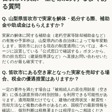
る質問
Q.
山梨県笛吹市で実家を解体・処分する際、補助
金や助成金はもらえますか？
実家の解体に関する補助金（老朽空家等除却補助金など）
の有無や予算枠は、山梨県内の各自治体によって毎年変動
します。笛吹市における現在の制度適用については、本ペ
ージに設置している『公式窓口で確認する』ボタンから、
市の担当窓口（建築指導課など）へ直接お問い合わせいた
だくのが最も確実です。
Q.
笛吹市にある空き家となった実家を売却する場
合、税金の優遇措置はありますか？
一定の要件を満たす場合は『被相続人の居住用財産（空き
家）に係る譲渡所得の特別控除』を利用できる可能性があ
ります。適用期限だけでなく、建物の使用状況・耐震性・
売却方法など複数の条件があるため、国税庁の最新情報を
確認し、個別判断は税務署または税理士へご相談くださ