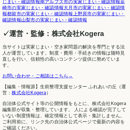
じまい・確認情報
南アルプス市
の実家じまい・確認情報
韮
崎市
の実家じまい・確認情報
大月市
の実家じまい・確認情
報
都留市
の実家じまい・確認情報
上野原市
の実家じまい・
確認情報
山梨市
の実家じまい・確認情報
✓
運営・監修：
株式会社Kogera
当サイトは実家じまい・空き家問題の解決を専門とする法
人が運営しています。制度・費用・手続きの情報は随時見
直しを行い、信頼性の高いコンテンツ提供に努めていま
す。
お問い合わせ・ご相談はこちら
→
【編集・情報源】生前整理支援センター ふれあいの丘（運
営：
株式会社Kogera
）
自治体公式サイト等の公開情報をもとに、株式会社Kogera
編集部が収集・整理しています。 人による確認が完了して
いない制度情報は、確定情報として表示・集計しません。
ご利用前に、リンク先の自治体公式ページで最新の内容を
ご確認ください。