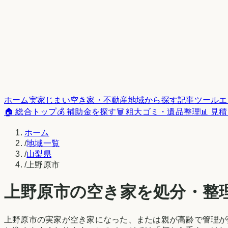
ホーム
実家じまい
空き家・不動産
地域から探す
記事
ツール
エ
🏠 総合トップ
💰 補助金を探す
🗑️ 粗大ゴミ・遺品整理
📊 見
ホーム
/
地域一覧
/
山梨県
/
上野原市
上野原市
の空き家を処分・整
上野原市
の実家が空き家になった、または親が高齢で管理が