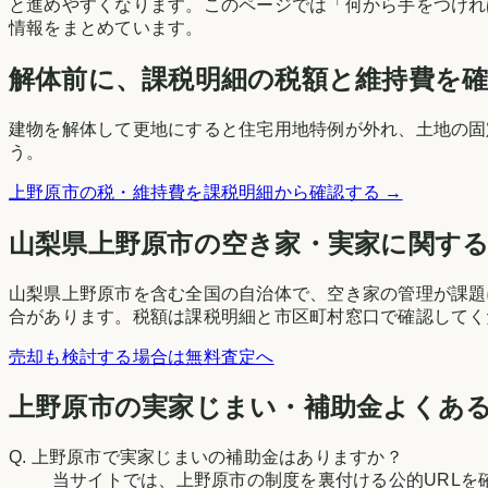
と進めやすくなります。このページでは「何から手をつけれ
情報をまとめています。
解体前に、課税明細の税額と維持費を
建物を解体して更地にすると住宅用地特例が外れ、土地の固
う。
上野原市
の税・維持費を課税明細から確認する →
山梨県
上野原市
の空き家・実家に関す
山梨県上野原市を含む全国の自治体で、空き家の管理が課題
合があります。税額は課税明細と市区町村窓口で確認してく
売却も検討する場合は無料査定へ
上野原市の実家じまい・補助金よくあ
Q.
上野原市で実家じまいの補助金はありますか？
当サイトでは、上野原市の制度を裏付ける公的URL