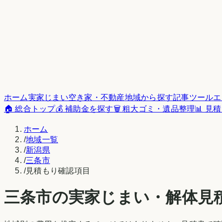
ホーム
実家じまい
空き家・不動産
地域から探す
記事
ツール
エ
🏠 総合トップ
💰 補助金を探す
🗑️ 粗大ゴミ・遺品整理
📊 見
ホーム
/
地域一覧
/
新潟県
/
三条市
/
見積もり確認項目
三条市
の実家じまい・解体見