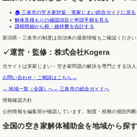
🏠
三条市
の空き家対策・実家じまい総合ガイドに戻る
解体見積もりの確認項目と申請手順を見る
課税明細から税・維持費を合計する
新潟県
・
三条市
の制度は自治体の最新情報もご確認ください
✓
運営・監修：
株式会社Kogera
当サイトは実家じまい・空き家問題の解決を専門とする法人
お問い合わせ・ご相談はこちら
→
← 地域一覧（全国）へ
←
三条市
の総合ガイドへ
情報確認方針
公的情報を編集部が確認しています。制度・税務の個別判断
全国の空き家解体補助金を地域から探