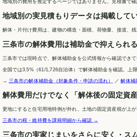
地域別の費用を推定するページではありません。見積書で確
地域別の実見積もりデータは掲載して
解体・片付け費用は、建物の構造・面積、荷物量、接道、残
三条市
の解体費用は補助金で抑えられ
三条市
では現時点で、解体補助金を公式情報から確認できて
全国では
3.5
%（
61
/
1,726
自治体）で解体補助金を確認。上限
→
三条市
の解体補助金（対象条件・申請の流れ）
／
解体補
解体費用だけでなく「解体後の固定資
更地にすると住宅用地特例が外れ、土地の固定資産税が上がる
三条市
の税・維持費を課税明細から確認 →
三条市
の実家じまいをさらに安く・ス