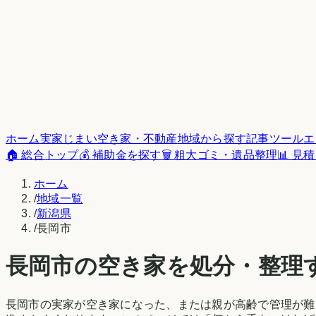
ホーム
実家じまい
空き家・不動産
地域から探す
記事
ツール
エ
🏠 総合トップ
💰 補助金を探す
🗑️ 粗大ゴミ・遺品整理
📊 見
ホーム
/
地域一覧
/
新潟県
/
長岡市
長岡市
の空き家を処分・整理
長岡市
の実家が空き家になった、または親が高齢で管理が難