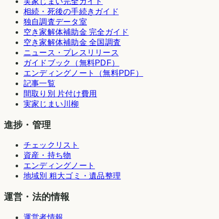
実家じまい完全ガイド
相続・死後の手続きガイド
独自調査データ室
空き家解体補助金 完全ガイド
空き家解体補助金 全国調査
ニュース・プレスリリース
ガイドブック（無料PDF）
エンディングノート（無料PDF）
記事一覧
間取り別 片付け費用
実家じまい川柳
進捗・管理
チェックリスト
資産・持ち物
エンディングノート
地域別 粗大ゴミ・遺品整理
運営・法的情報
運営者情報