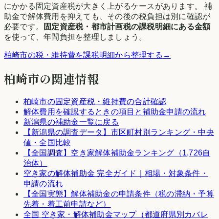
にかかる固定資産税が大きく上がるケースがあります。 補
助金で解体費用を抑えても、その後の税負担は別に確認が
必要です。
固定資産税・都市計画税の課税明細にある金額
を使って、年間負担を整理しましょう。
柏崎市
の税・維持費を課税明細から整理する
→
柏崎市
の関連情報
柏崎市
の固定資産税・維持費の合計確認
解体費用を確認するときの項目と補助金申請の流れ
新潟県
の補助金一覧に戻る
【
新潟県
の調査データ】市区町村別ランキング・中央
値・全国比較
【全国調査】空き家解体補助金ランキング（1,726自
治体）
空き家の解体補助金 完全ガイド｜相場・対象条件・
申請の流れ
【全国実態】解体補助金の申請条件（税の滞納・予算
先着・着工前申請など）
全国 空き家・解体補助金マップ（都道府県別カバレ