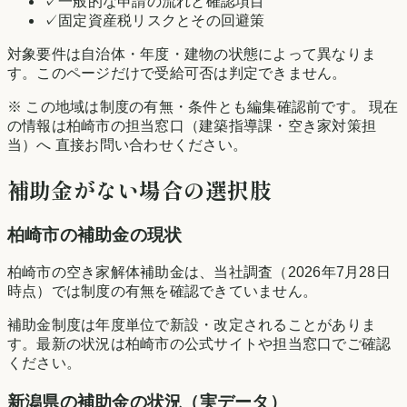
✓
一般的な申請の流れと確認項目
✓
固定資産税リスクとその回避策
対象要件は自治体・年度・建物の状態によって異なりま
す。このページだけで受給可否は判定できません。
※ この地域は制度の有無・条件とも編集確認前です。 現在
の情報は
柏崎市
の担当窓口（建築指導課・空き家対策担
当）へ 直接お問い合わせください。
補助金がない場合の選択肢
柏崎市
の補助金の現状
柏崎市の空き家解体補助金は、当社調査（2026年7月28日
時点）では制度の有無を確認できていません。
補助金制度は年度単位で新設・改定されることがありま
す。最新の状況は
柏崎市
の公式サイトや担当窓口でご確認
ください。
新潟県
の補助金の状況（実データ）