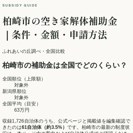
SUBSIDY GUIDE
柏崎市
の空き家解体補助金
｜条件・金額・申請方法
ふれあいの丘調べ
・全国比較
柏崎市
の補助金は全国でどのくらい？
全国順位（上限額）
対象外
新潟県
順位
対象外
全国平均（目安）
63万円
収録
1,726
自治体のうち、公式ページと掲載値を編集確認で
きたのは
61
自治体（約
3.5
%）
です。
柏崎市
の最新の制度状