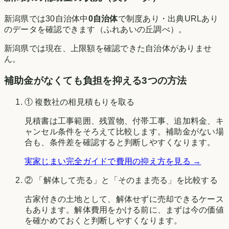
新潟県
では
30
自治体中
0
自治体
で制度あり・出典URLあり
のデータを確認できます（
ふれあいの丘調べ
）。
新潟県
では現在、上限額を確認できた自治体がありませ
ん。
補助金がなくても負担を抑える3つの方法
① 複数社の相見積もりを取る
見積書は工事範囲、残置物、付帯工事、追加料金、キ
ャンセル条件をそろえて比較します。補助金がない場
合も、条件差を確認すると判断しやすくなります。
実家じまい完全ガイドで費用の抑え方を見る →
② 「解体して売る」と「そのまま売る」を比較する
古家付きの土地として、解体せずに売却できるケース
もあります。解体費用をかける前に、まずは今の価値
を確かめておくと判断しやすくなります。