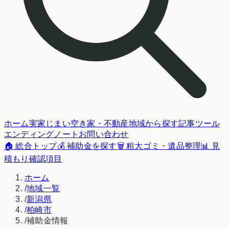
ホーム
実家じまい
空き家・不動産
地域から探す
記事
ツール
エンディングノート
お問い合わせ
🏠 総合トップ
💰 補助金を探す
🗑️ 粗大ゴミ・遺品整理
📊 見
積もり確認項目
ホーム
/
地域一覧
/
新潟県
/
柏崎市
/
補助金情報