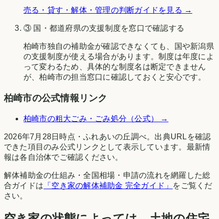
売る・貸す・解体・管理の判断ガイドを見る →
③ 国・都道府県の支援制度を窓口で確認する
柏崎市
独自の補助金が確認できなくても、国や
新潟県
の支援制度が使える場合があります。制度は年度によ
って変わるため、具体的な制度名は断定できません
が、
柏崎市
の担当窓口に確認しておくと安心です。
柏崎市
の公式情報リンク
柏崎市
の粗大ごみ・ごみ処分（公式） →
2026年7月28日時点
・
ふれあいの丘調べ
。出典URLを確認
できた項目のみ公式リンクとして表示しています。最新情
報は各自治体でご確認ください。
解体補助金の仕組み・全国相場・申請の流れを網羅した総
合ガイドは
「空き家の解体補助金 完全ガイド」
をご覧くだ
さい。
空き家の状態によっては、土地の住宅