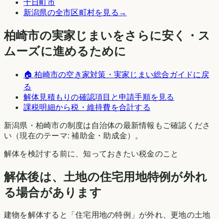
十日町市
新潟県
の全市区町村を見る
→
柏崎市
の実家じまいをさらに安く・ス
ムーズに進めるために
🏠
柏崎市
の空き家対策・実家じまい総合ガイドに戻
る
解体見積もりの確認項目と申請手順を見る
課税明細から税・維持費を合計する
新潟県
・
柏崎市
の制度は自治体の最新情報もご確認くださ
い（現在のテーマ:
補助金・助成金
）。
解体を検討する前に、知っておきたい税金のこと
解体後は、土地の住宅用地特例が外れ
る場合があります
建物を解体すると「住宅用地の特例」が外れ、更地の土地