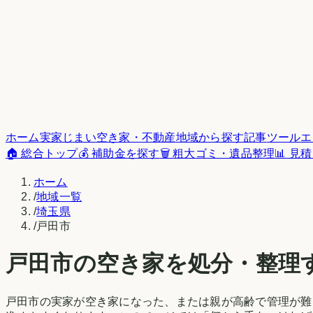
ホーム
実家じまい
空き家・不動産
地域から探す
記事
ツール
エ
🏠 総合トップ
💰 補助金を探す
🗑️ 粗大ゴミ・遺品整理
📊 見
ホーム
/
地域一覧
/
埼玉県
/
戸田市
戸田市
の空き家を処分・整理
戸田市
の実家が空き家になった、または親が高齢で管理が難