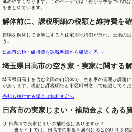
進めやすくなります。このページでは「何から手をつければ
をまとめています。
解体前に、課税明細の税額と維持費を
建物を解体して更地にすると住宅用地特例が外れ、土地の固
う。
日高市
の税・維持費を課税明細から確認する →
埼玉県
日高市
の空き家・実家に関する
埼玉県日高市を含む全国の自治体で、空き家の管理が課題に
があります。税額は課税明細と市区町村窓口で確認してくだ
売却も検討する場合は無料査定へ
日高市の実家じまい・補助金よくある
Q.
日高市で実家じまいの補助金はありますか？
当サイトでは、日高市の制度を裏付ける公的URLを