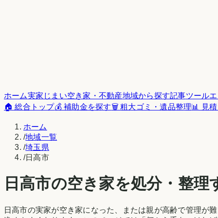
ホーム
実家じまい
空き家・不動産
地域から探す
記事
ツール
エ
🏠 総合トップ
💰 補助金を探す
🗑️ 粗大ゴミ・遺品整理
📊 見
ホーム
/
地域一覧
/
埼玉県
/
日高市
日高市
の空き家を処分・整理
日高市
の実家が空き家になった、または親が高齢で管理が難