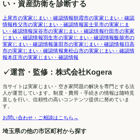
い・資産防衛を診断する
上尾市
の実家じまい・確認情報
朝霞市
の実家じまい・確認
情報
秩父市
の実家じまい・確認情報
富士見市
の実家じま
い・確認情報
深谷市
の実家じまい・確認情報
行田市
の実家
じまい・確認情報
羽生市
の実家じまい・確認情報
飯能市
の
実家じまい・確認情報
蓮田市
の実家じまい・確認情報
日高
市
の実家じまい・確認情報
東松山市
の実家じまい・確認情
報
本庄市
の実家じまい・確認情報
✓
運営・監修：
株式会社Kogera
当サイトは実家じまい・空き家問題の解決を専門とする法
人が運営しています。制度・費用・手続きの情報は随時見
直しを行い、信頼性の高いコンテンツ提供に努めていま
す。
お問い合わせ・ご相談はこちら
→
埼玉県の他の市区町村から探す