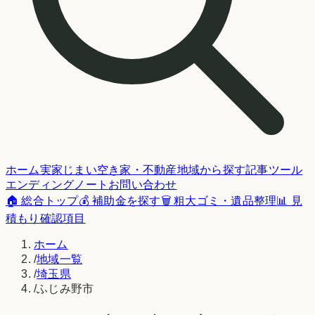
ホーム
実家じまい
空き家・不動産
地域から探す
記事
ツール
エンディングノート
お問い合わせ
🏠 総合トップ
💰 補助金を探す
🗑️ 粗大ゴミ・遺品整理
📊 見
積もり確認項目
ホーム
/
地域一覧
/
埼玉県
/
ふじみ野市