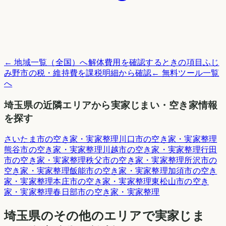
← 地域一覧（全国）へ
解体費用を確認するときの項目
ふじ
み野市
の税・維持費を課税明細から確認
← 無料ツール一覧
へ
埼玉県
の近隣エリアから実家じまい・空き家情報
を探す
さいたま市
の空き家・実家整理
川口市
の空き家・実家整理
熊谷市
の空き家・実家整理
川越市
の空き家・実家整理
行田
市
の空き家・実家整理
秩父市
の空き家・実家整理
所沢市
の
空き家・実家整理
飯能市
の空き家・実家整理
加須市
の空き
家・実家整理
本庄市
の空き家・実家整理
東松山市
の空き
家・実家整理
春日部市
の空き家・実家整理
埼玉県
のその他のエリアで実家じま