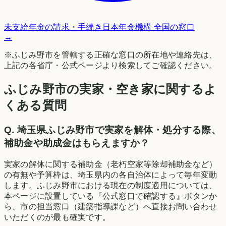
未支給年金の請求・手続き
日本年金機構 全国の窓口
→
※
ふじみ野市
を管轄する正確な窓口の所在地や連絡先は、
上記の各省庁・公式ページより検索してご確認ください。
ふじみ野市の実家・空き家に関するよ
くある質問
Q.
埼玉県ふじみ野市で実家を解体・処分する際、
補助金や助成金はもらえますか？
実家の解体に関する補助金（老朽空家等除却補助金など）
の有無や予算枠は、埼玉県内の各自治体によって毎年変動
します。ふじみ野市における現在の制度適用については、
本ページに設置している『公式窓口で確認する』ボタンか
ら、市の担当窓口（建築指導課など）へ直接お問い合わせ
いただくのが最も確実です。