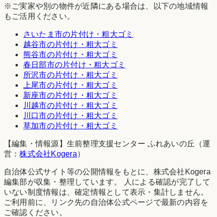
※ご実家や別の物件が近隣にある場合は、以下の地域情報
もご活用ください。
さいたま市
の片付け・粗大ゴミ
越谷市
の片付け・粗大ゴミ
熊谷市
の片付け・粗大ゴミ
春日部市
の片付け・粗大ゴミ
所沢市
の片付け・粗大ゴミ
上尾市
の片付け・粗大ゴミ
新座市
の片付け・粗大ゴミ
川越市
の片付け・粗大ゴミ
川口市
の片付け・粗大ゴミ
草加市
の片付け・粗大ゴミ
【編集・情報源】生前整理支援センター ふれあいの丘（運
営：
株式会社Kogera
）
自治体公式サイト等の公開情報をもとに、株式会社Kogera
編集部が収集・整理しています。 人による確認が完了して
いない制度情報は、確定情報として表示・集計しません。
ご利用前に、リンク先の自治体公式ページで最新の内容を
ご確認ください。