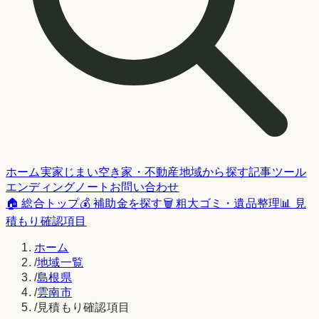
ホーム
実家じまい
空き家・不動産
地域から探す
記事
ツール
エンディングノート
お問い合わせ
🏠 総合トップ
💰 補助金を探す
🗑️ 粗大ゴミ・遺品整理
📊 見
積もり確認項目
ホーム
/
地域一覧
/
島根県
/
雲南市
/
見積もり確認項目