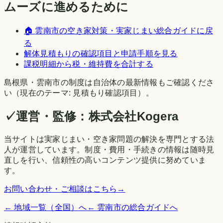
ムーズに進めるために
🏠
雲南市
の空き家対策・実家じまい総合ガイドに戻
る
解体見積もりの確認項目と申請手順を見る
課税明細から税・維持費を合計する
島根県
・
雲南市
の制度は自治体の最新情報もご確認くださ
い（現在のテーマ:
見積もり確認項目
）。
✓
運営・監修：
株式会社Kogera
当サイトは実家じまい・空き家問題の解決を専門とする法
人が運営しています。制度・費用・手続きの情報は随時見
直しを行い、信頼性の高いコンテンツ提供に努めていま
す。
お問い合わせ・ご相談はこちら
→
← 地域一覧（全国）へ
←
雲南市
の総合ガイドへ