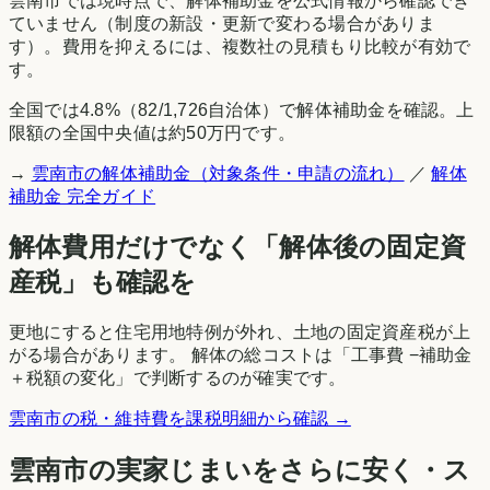
雲南市
では現時点で、解体補助金を公式情報から確認でき
ていません（制度の新設・更新で変わる場合がありま
す）。費用を抑えるには、複数社の見積もり比較が有効で
す。
全国では
4.8
%（
82
/
1,726
自治体）で解体補助金を確認。上
限額の全国中央値は約50万円です。
→
雲南市
の解体補助金（対象条件・申請の流れ）
／
解体
補助金 完全ガイド
解体費用だけでなく「解体後の固定資
産税」も確認を
更地にすると住宅用地特例が外れ、土地の固定資産税が上
がる場合があります。 解体の総コストは「工事費 −補助金
＋税額の変化」で判断するのが確実です。
雲南市
の税・維持費を課税明細から確認 →
雲南市
の実家じまいをさらに安く・ス