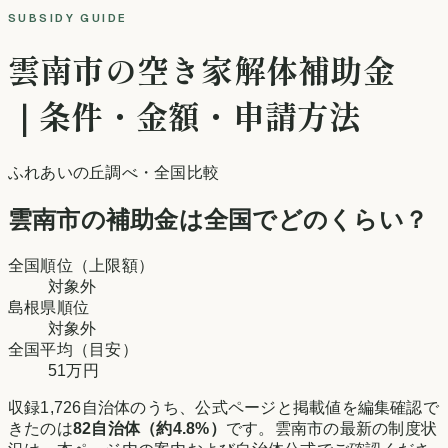
SUBSIDY GUIDE
雲南市
の空き家解体補助金
｜条件・金額・申請方法
ふれあいの丘調べ
・全国比較
雲南市
の補助金は全国でどのくらい？
全国順位（上限額）
対象外
島根県
順位
対象外
全国平均（目安）
51万円
収録
1,726
自治体のうち、公式ページと掲載値を編集確認で
きたのは
82
自治体（約
4.8
%）
です。
雲南市
の最新の制度状