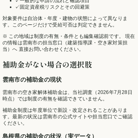
✓
一般的な申請の流れと確認項目
✓
固定資産税リスクとその回避策
対象要件は自治体・年度・建物の状態によって異なりま
す。このページだけで受給可否は判定できません。
※ この地域は制度の有無・条件とも編集確認前です。 現在
の情報は
雲南市
の担当窓口（建築指導課・空き家対策担
当）へ 直接お問い合わせください。
補助金がない場合の選択肢
雲南市
の補助金の現状
雲南市の空き家解体補助金は、当社調査（2026年7月28日
時点）では制度の有無を確認できていません。
補助金制度は年度単位で新設・改定されることがありま
す。最新の状況は
雲南市
の公式サイトや担当窓口でご確認
ください。
島根県
の補助金の状況（実データ）