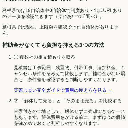
島根県
では
19
自治体中
0
自治体
で制度あり・出典URLあり
のデータを確認できます（
ふれあいの丘調べ
）。
島根県
では現在、上限額を確認できた自治体がありませ
ん。
補助金がなくても負担を抑える3つの方法
① 複数社の相見積もりを取る
見積書は工事範囲、残置物、付帯工事、追加料金、キ
ャンセル条件をそろえて比較します。補助金がない場
合も、条件差を確認すると判断しやすくなります。
実家じまい完全ガイドで費用の抑え方を見る →
② 「解体して売る」と「そのまま売る」を比較する
古家付きの土地として、解体せずに売却できるケース
もあります。解体費用をかける前に、まずは今の価値
を確かめておくと判断しやすくなります。