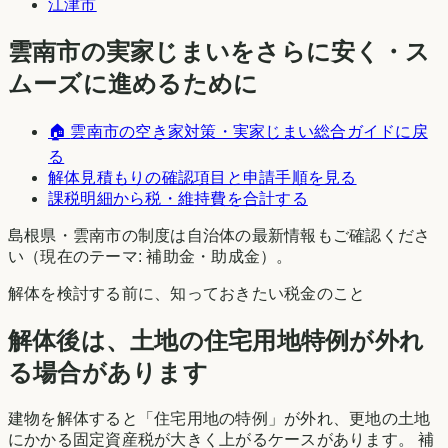
江津市
雲南市
の実家じまいをさらに安く・ス
ムーズに進めるために
🏠
雲南市
の空き家対策・実家じまい総合ガイドに戻
る
解体見積もりの確認項目と申請手順を見る
課税明細から税・維持費を合計する
島根県
・
雲南市
の制度は自治体の最新情報もご確認くださ
い（現在のテーマ:
補助金・助成金
）。
解体を検討する前に、知っておきたい税金のこと
解体後は、土地の住宅用地特例が外れ
る場合があります
建物を解体すると「住宅用地の特例」が外れ、更地の土地
にかかる固定資産税が大きく上がるケースがあります。 補