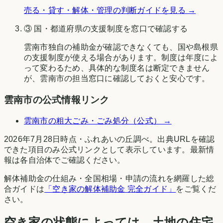
売る・貸す・解体・管理の判断ガイドを見る →
③ 国・都道府県の支援制度を窓口で確認する
雲南市
独自の補助金が確認できなくても、国や
島根県
の支援制度が使える場合があります。制度は年度によ
って変わるため、具体的な制度名は断定できません
が、
雲南市
の担当窓口に確認しておくと安心です。
雲南市
の公式情報リンク
雲南市
の粗大ごみ・ごみ処分（公式） →
2026年7月28日時点
・
ふれあいの丘調べ
。出典URLを確認
できた項目のみ公式リンクとして表示しています。最新情
報は各自治体でご確認ください。
解体補助金の仕組み・全国相場・申請の流れを網羅した総
合ガイドは
「空き家の解体補助金 完全ガイド」
をご覧くだ
さい。
空き家の状態によっては、土地の住宅