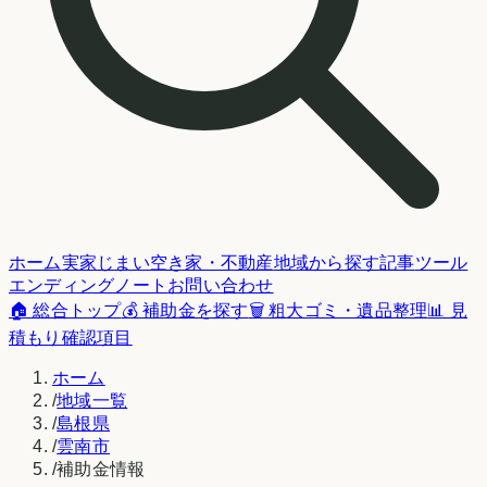
ホーム
実家じまい
空き家・不動産
地域から探す
記事
ツール
エンディングノート
お問い合わせ
🏠 総合トップ
💰 補助金を探す
🗑️ 粗大ゴミ・遺品整理
📊 見
積もり確認項目
ホーム
/
地域一覧
/
島根県
/
雲南市
/
補助金情報