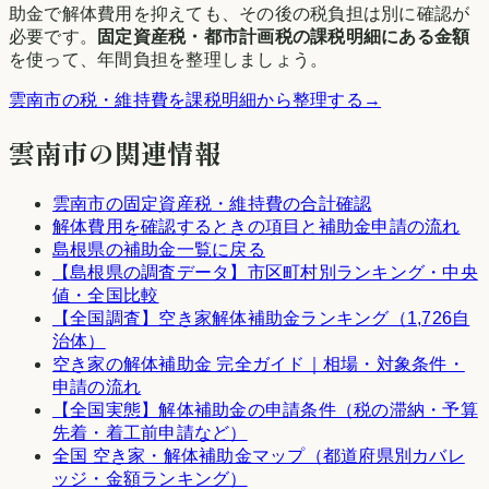
助金で解体費用を抑えても、その後の税負担は別に確認が
必要です。
固定資産税・都市計画税の課税明細にある金額
を使って、年間負担を整理しましょう。
雲南市
の税・維持費を課税明細から整理する
→
雲南市
の関連情報
雲南市
の固定資産税・維持費の合計確認
解体費用を確認するときの項目と補助金申請の流れ
島根県
の補助金一覧に戻る
【
島根県
の調査データ】市区町村別ランキング・中央
値・全国比較
【全国調査】空き家解体補助金ランキング（1,726自
治体）
空き家の解体補助金 完全ガイド｜相場・対象条件・
申請の流れ
【全国実態】解体補助金の申請条件（税の滞納・予算
先着・着工前申請など）
全国 空き家・解体補助金マップ（都道府県別カバレ
ッジ・金額ランキング）