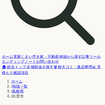
ホーム
実家じまい
空き家・不動産
地域から探す
記事
ツール
エンディングノート
お問い合わせ
🏠 総合トップ
💰 補助金を探す
🗑️ 粗大ゴミ・遺品整理
📊 見
積もり確認項目
ホーム
/
地域一覧
/
島根県
/
出雲市