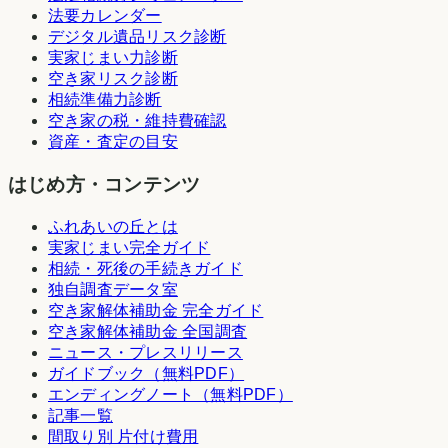
法要カレンダー
デジタル遺品リスク診断
実家じまい力診断
空き家リスク診断
相続準備力診断
空き家の税・維持費確認
資産・査定の目安
はじめ方・コンテンツ
ふれあいの丘とは
実家じまい完全ガイド
相続・死後の手続きガイド
独自調査データ室
空き家解体補助金 完全ガイド
空き家解体補助金 全国調査
ニュース・プレスリリース
ガイドブック（無料PDF）
エンディングノート（無料PDF）
記事一覧
間取り別 片付け費用