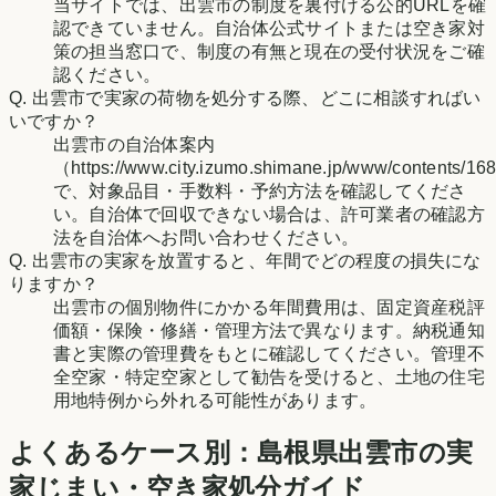
当サイトでは、出雲市の制度を裏付ける公的URLを確
認できていません。自治体公式サイトまたは空き家対
策の担当窓口で、制度の有無と現在の受付状況をご確
認ください。
Q.
出雲市で実家の荷物を処分する際、どこに相談すればい
いですか？
出雲市の自治体案内
（https://www.city.izumo.shimane.jp/www/contents/1
で、対象品目・手数料・予約方法を確認してくださ
い。自治体で回収できない場合は、許可業者の確認方
法を自治体へお問い合わせください。
Q.
出雲市の実家を放置すると、年間でどの程度の損失にな
りますか？
出雲市の個別物件にかかる年間費用は、固定資産税評
価額・保険・修繕・管理方法で異なります。納税通知
書と実際の管理費をもとに確認してください。管理不
全空家・特定空家として勧告を受けると、土地の住宅
用地特例から外れる可能性があります。
よくあるケース別：
島根県
出雲市
の実
家じまい・空き家処分ガイド