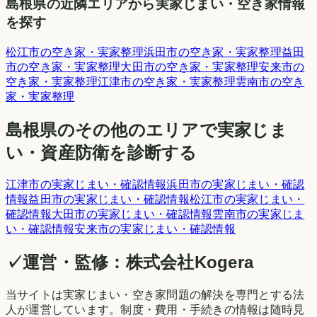
島根県
の近隣エリアから実家じまい・空き家情報
を探す
松江市
の空き家・実家整理
浜田市
の空き家・実家整理
益田
市
の空き家・実家整理
大田市
の空き家・実家整理
安来市
の
空き家・実家整理
江津市
の空き家・実家整理
雲南市
の空き
家・実家整理
島根県
のその他のエリアで実家じま
い・資産防衛を診断する
江津市
の実家じまい・確認情報
浜田市
の実家じまい・確認
情報
益田市
の実家じまい・確認情報
松江市
の実家じまい・
確認情報
大田市
の実家じまい・確認情報
雲南市
の実家じま
い・確認情報
安来市
の実家じまい・確認情報
✓
運営・監修：
株式会社Kogera
当サイトは実家じまい・空き家問題の解決を専門とする法
人が運営しています。制度・費用・手続きの情報は随時見