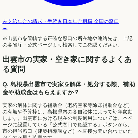
未支給年金の請求・手続き
日本年金機構 全国の窓口
→
※
出雲市
を管轄する正確な窓口の所在地や連絡先は、上記
の各省庁・公式ページより検索してご確認ください。
出雲市の実家・空き家に関するよくあ
る質問
Q.
島根県出雲市で実家を解体・処分する際、補助
金や助成金はもらえますか？
実家の解体に関する補助金（老朽空家等除却補助金など）
の有無や予算枠は、島根県内の各自治体によって毎年変動
します。出雲市における現在の制度適用については、本ペ
ージに設置している『公式窓口で確認する』ボタンから、
市の担当窓口（建築指導課など）へ直接お問い合わせいた
だくのが最も確実です。