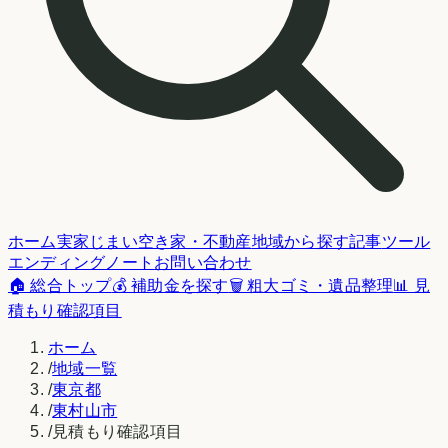
ホーム
実家じまい
空き家・不動産
地域から探す
記事
ツール
エンディングノート
お問い合わせ
🏠 総合トップ
💰 補助金を探す
🗑️ 粗大ゴミ・遺品整理
📊 見
積もり確認項目
ホーム
/
地域一覧
/
東京都
/
東村山市
/
見積もり確認項目