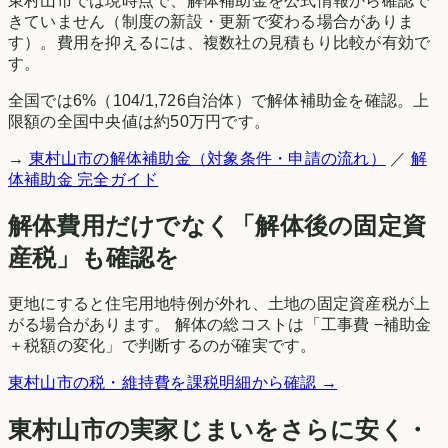
東村山市
では現時点で、解体補助金を公式情報から確認で
きていません（制度の新設・更新で変わる場合がありま
す）。費用を抑えるには、複数社の見積もり比較が有効で
す。
全国では
6
%（
104
/
1,726
自治体）で解体補助金を確認。上
限額の全国中央値は約50万円です。
→
東村山市
の解体補助金（対象条件・申請の流れ）
／
解
体補助金 完全ガイド
解体費用だけでなく「解体後の固定資
産税」も確認を
更地にすると住宅用地特例が外れ、土地の固定資産税が上
がる場合があります。 解体の総コストは「工事費 −補助金
＋税額の変化」で判断するのが確実です。
東村山市
の税・維持費を課税明細から確認 →
東村山市
の実家じまいをさらに安く・