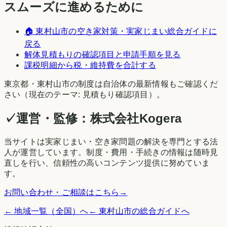
スムーズに進めるために
🏠
東村山市
の空き家対策・実家じまい総合ガイドに
戻る
解体見積もりの確認項目と申請手順を見る
課税明細から税・維持費を合計する
東京都
・
東村山市
の制度は自治体の最新情報もご確認くだ
さい（現在のテーマ:
見積もり確認項目
）。
✓
運営・監修：
株式会社Kogera
当サイトは実家じまい・空き家問題の解決を専門とする法
人が運営しています。制度・費用・手続きの情報は随時見
直しを行い、信頼性の高いコンテンツ提供に努めていま
す。
お問い合わせ・ご相談はこちら
→
← 地域一覧（全国）へ
←
東村山市
の総合ガイドへ