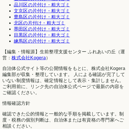
品川区
の片付け・粗大ゴミ
文京区
の片付け・粗大ゴミ
豊島区
の片付け・粗大ゴミ
北区
の片付け・粗大ゴミ
墨田区
の片付け・粗大ゴミ
目黒区
の片付け・粗大ゴミ
練馬区
の片付け・粗大ゴミ
【編集・情報源】生前整理支援センター ふれあいの丘（運
営：
株式会社Kogera
）
自治体公式サイト等の公開情報をもとに、株式会社Kogera
編集部が収集・整理しています。 人による確認が完了して
いない制度情報は、確定情報として表示・集計しません。
ご利用前に、リンク先の自治体公式ページで最新の内容を
ご確認ください。
情報確認方針
確認できた公的情報と一般的な手順を掲載しています。制
度・税務の個別判断は、自治体または有資格の専門家へご
相談ください。