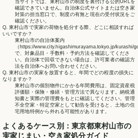
当サイトでは、東村山市の制度を裏付ける公的URLを
確認できていません。自治体公式サイトまたは空き家
対策の担当窓口で、制度の有無と現在の受付状況をご
確認ください。
Q.
東村山市で実家の荷物を処分する際、どこに相談すれば
いいですか？
東村山市の自治体案内
（https://www.city.higashimurayama.tokyo.jp/kurashi/
で、対象品目・手数料・予約方法を確認してくださ
い。自治体で回収できない場合は、許可業者の確認方
法を自治体へお問い合わせください。
Q.
東村山市の実家を放置すると、年間でどの程度の損失に
なりますか？
東村山市の個別物件にかかる年間費用は、固定資産税
評価額・保険・修繕・管理方法で異なります。納税通
知書と実際の管理費をもとに確認してください。管理
不全空家・特定空家として勧告を受けると、土地の住
宅用地特例から外れる可能性があります。
よくあるケース別：
東京都
東村山市
の
実家じまい・空き家処分ガイド