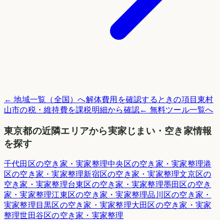
← 地域一覧（全国）へ
解体費用を確認するときの項目
東村
山市
の税・維持費を課税明細から確認
← 無料ツール一覧へ
東京都
の近隣エリアから実家じまい・空き家情報
を探す
千代田区
の空き家・実家整理
中央区
の空き家・実家整理
港
区
の空き家・実家整理
新宿区
の空き家・実家整理
文京区
の
空き家・実家整理
台東区
の空き家・実家整理
墨田区
の空き
家・実家整理
江東区
の空き家・実家整理
品川区
の空き家・
実家整理
目黒区
の空き家・実家整理
大田区
の空き家・実家
整理
世田谷区
の空き家・実家整理