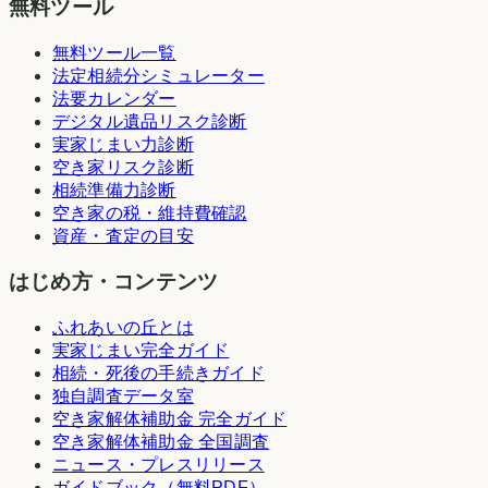
無料ツール
無料ツール一覧
法定相続分シミュレーター
法要カレンダー
デジタル遺品リスク診断
実家じまい力診断
空き家リスク診断
相続準備力診断
空き家の税・維持費確認
資産・査定の目安
はじめ方・コンテンツ
ふれあいの丘とは
実家じまい完全ガイド
相続・死後の手続きガイド
独自調査データ室
空き家解体補助金 完全ガイド
空き家解体補助金 全国調査
ニュース・プレスリリース
ガイドブック（無料PDF）