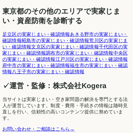
東京都
のその他のエリアで実家じま
い・資産防衛を診断する
足立区
の実家じまい・確認情報
あきる野市
の実家じまい・
確認情報
昭島市
の実家じまい・確認情報
荒川区
の実家じま
い・確認情報
文京区
の実家じまい・確認情報
千代田区
の実
家じまい・確認情報
調布市
の実家じまい・確認情報
中央区
の実家じまい・確認情報
江戸川区
の実家じまい・確認情報
府中市
の実家じまい・確認情報
福生市
の実家じまい・確認
情報
八王子市
の実家じまい・確認情報
✓
運営・監修：
株式会社Kogera
当サイトは実家じまい・空き家問題の解決を専門とする法
人が運営しています。制度・費用・手続きの情報は随時見
直しを行い、信頼性の高いコンテンツ提供に努めていま
す。
お問い合わせ・ご相談はこちら
→