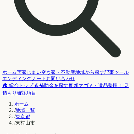
ホーム
実家じまい
空き家・不動産
地域から探す
記事
ツール
エンディングノート
お問い合わせ
🏠 総合トップ
💰 補助金を探す
🗑️ 粗大ゴミ・遺品整理
📊 見
積もり確認項目
ホーム
/
地域一覧
/
東京都
/
東村山市