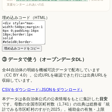
支援センター ふれあいの丘
埋め込みコード（HTML）
埋め込みコードをコピー
③
データで使う（オープンデータDL）
全
44
自治体の明細を機械可読データで配布しています
（CC BY 4.0）。公式URLを確認できた行には出典URLを
収録しています。
CSVをダウンロード
↓
JSONをダウンロード
↓
本データは各自治体公式の公表情報をもとに集計した
目安
です。母数の全国市区町村数（
1,741
）の出典は
総務省「統
計でみる市区町村のすがた2025」
。補助金の有無・上限