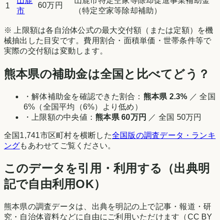
山鹿
山鹿市特定空家等除却促進事業補助金
60万円
1
市
（特定空家等除却補助）
※ 上限額は各自治体公式の最大交付額（または定額）を機
械抽出した目安です。費用割合・面積単価・世帯条件等で
実際の交付額は変動します。
熊本県
の補助金は全国と比べてどう？
・解体補助金を確認できた割合：
熊本県
2.3
%
／ 全国
6
%（
全国平均（6%）より低め
）
・上限額の中央値：
熊本県
60万円
／ 全国
50万円
全国
1,741
市区町村を横断した
全国版の調査データ・ランキ
ング
もあわせてご覧ください。
このデータを引用・利用する（出典明
記で自由利用OK）
熊本県
の調査データは、出典を明記の上で記事・報道・研
究・自治体資料などに自由にご利用いただけます（CC BY