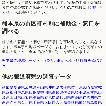
額・条件は年度や予算で変わります。実際の申請・金額は
各自治体公式でご確認ください。誤りのご指摘は
お問い合
わせ
からお寄せください。
熊本県
の市区町村別に補助金・窓口を
調べる
補助金の有無・上限額・申請条件は市区町村ごとに異なり
ます。
熊本県
の地域ページで、お住まい（または実家）の
最新の制度と「全国での位置づけ」を確認できます。
熊本県
の地域ページへ
→
課税明細から税・維持費を確認す
る
→
他の都道府県の調査データ
愛知県
愛媛県
茨城県
岡山県
沖縄県
岩手県
岐阜県
宮崎県
宮城
県
京都府
群馬県
広島県
香川県
高知県
佐賀県
埼玉県
三重県
山
形県
山口県
山梨県
滋賀県
鹿児島県
秋田県
新潟県
神奈川県
青
森県
静岡県
石川県
千葉県
大阪府
大分県
長崎県
長野県
鳥取県