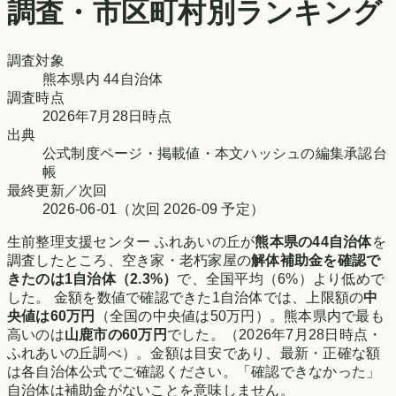
調査・市区町村別ランキング
調査対象
熊本県
内
44
自治体
調査時点
2026年7月28日時点
出典
公式制度ページ・掲載値・本文ハッシュの編集承認台
帳
最終更新／次回
2026-06-01
（次回
2026-09
予定）
生前整理支援センター ふれあいの丘
が
熊本県
の
44
自治体
を
調査したところ、空き家・老朽家屋の
解体補助金を確認で
きたのは
1
自治体（
2.3
%）
で、
全国平均（6%）より低め
で
した。 金額を数値で確認できた
1
自治体では、上限額の
中
央値は
60万円
（全国の中央値は
50万円
）。
熊本県
内で最も
高いのは
山鹿市
の
60万円
でした。
（
2026年7月28日時点
・
ふれあいの丘調べ
）。金額は目安であり、最新・正確な額
は各自治体公式でご確認ください。「確認できなかった」
自治体は補助金がないことを意味しません。