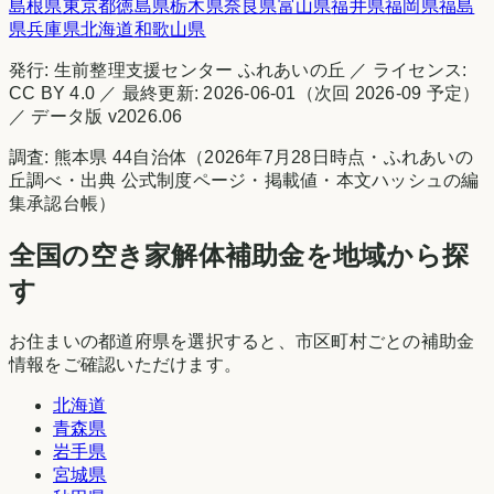
島根県
東京都
徳島県
栃木県
奈良県
富山県
福井県
福岡県
福島
県
兵庫県
北海道
和歌山県
発行:
生前整理支援センター ふれあいの丘
／ ライセンス:
CC BY 4.0 ／ 最終更新:
2026-06-01
（次回
2026-09
予定）
／ データ版 v
2026.06
調査:
熊本県
44
自治体（
2026年7月28日時点
・
ふれあいの
丘調べ
・出典
公式制度ページ・掲載値・本文ハッシュの編
集承認台帳
）
全国の空き家解体補助金を地域から探
す
お住まいの都道府県を選択すると、市区町村ごとの補助金
情報をご確認いただけます。
北海道
青森県
岩手県
宮城県