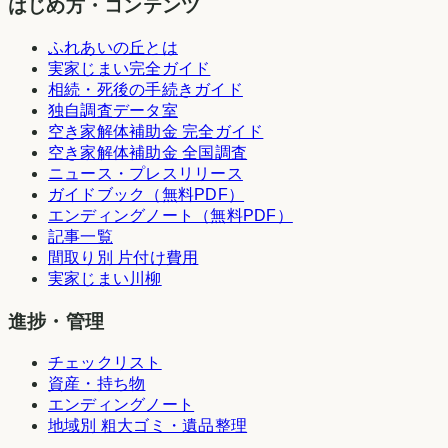
はじめ方・コンテンツ
ふれあいの丘とは
実家じまい完全ガイド
相続・死後の手続きガイド
独自調査データ室
空き家解体補助金 完全ガイド
空き家解体補助金 全国調査
ニュース・プレスリリース
ガイドブック（無料PDF）
エンディングノート（無料PDF）
記事一覧
間取り別 片付け費用
実家じまい川柳
進捗・管理
チェックリスト
資産・持ち物
エンディングノート
地域別 粗大ゴミ・遺品整理