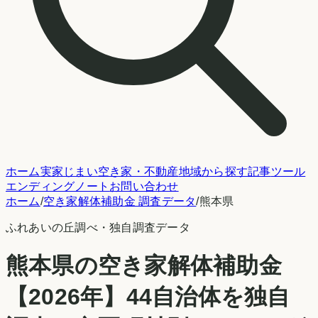
ホーム
実家じまい
空き家・不動産
地域から探す
記事
ツール
エンディングノート
お問い合わせ
ホーム
/
空き家解体補助金 調査データ
/
熊本県
ふれあいの丘調べ
・独自調査データ
熊本県
の空き家解体補助金
【2026年】
44
自治体を独自