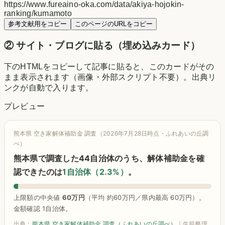
https://www.fureaino-oka.com/data/akiya-hojokin-
ranking/kumamoto
参考文献用をコピー
このページのURLをコピー
② サイト・ブログに貼る（埋め込みカード）
下のHTMLをコピーして記事に貼ると、このカードがその
まま表示されます（画像・外部スクリプト不要）。出典リ
ンクが自動で入ります。
プレビュー
熊本県 空き家解体補助金 調査（2026年7月28日時点・ふれあいの丘調
べ）
熊本県で調査した44自治体のうち、解体補助金を確
認できたのは
1自治体（2.3%）
。
上限額の中央値
60万円
（平均 約60万円／県内最高 60万円）。
金額確認 1自治体。
出典：
熊本県 空き家解体補助金 調査（ふれあいの丘調べ）
｜生前整理