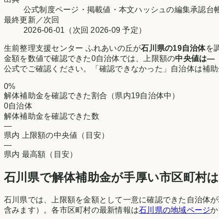
公式制度ページ・掲載値・本文ハッシュの編集承認台
最終更新／次回
2026-06-01
（次回
2026-09
予定）
生前整理支援センター ふれあいの丘
が
石川県
の
19
自治体
を
金額を数値で確認できた
0
自治体では、上限額の
中央値は
—
公式でご確認ください。「確認できなかった」自治体は補助
0
%
解体補助金を確認できた割合（県内19自治体中）
0
自治体
解体補助金を確認できた数
—
県内 上限額の中央値（目安）
—
県内 最高額（目安）
石川県
で解体補助金が手厚い市区町村
石川県
では、上限額を金額として一意に確認できた自治体が
含みます）。各市区町村の最新情報は
石川県
の地域ページ
か