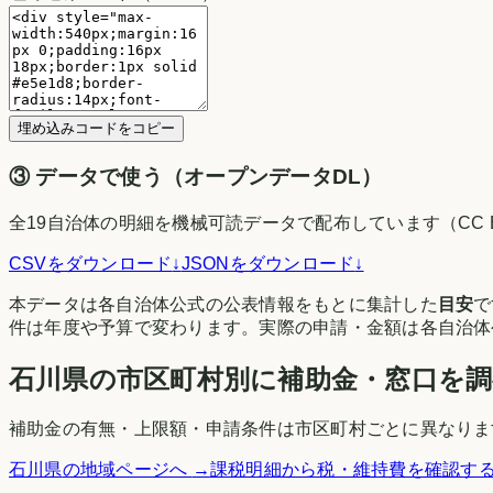
埋め込みコードをコピー
③
データで使う（オープンデータDL）
全
19
自治体の明細を機械可読データで配布しています（CC B
CSVをダウンロード
↓
JSONをダウンロード
↓
本データは各自治体公式の公表情報をもとに集計した
目安
で
件は年度や予算で変わります。実際の申請・金額は各自治
石川県
の市区町村別に補助金・窓口を
補助金の有無・上限額・申請条件は市区町村ごとに異なりま
石川県
の地域ページへ
→
課税明細から税・維持費を確認す