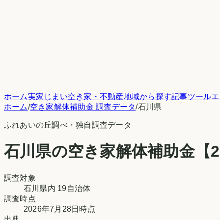
ホーム
実家じまい
空き家・不動産
地域から探す
記事
ツール
エ
ホーム
/
空き家解体補助金 調査データ
/
石川県
ふれあいの丘調べ
・独自調査データ
石川県
の空き家解体補助金
【2
調査対象
石川県
内
19
自治体
調査時点
2026年7月28日時点
出典