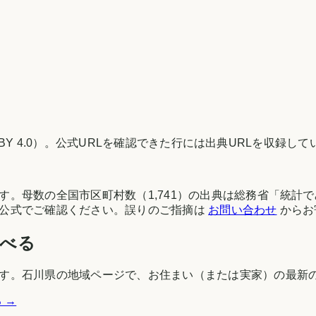
Y 4.0）。公式URLを確認できた行には出典URLを収録して
す。母数の全国市区町村数（
1,741
）の出典は
総務省「統計で
体公式でご確認ください。誤りのご指摘は
お問い合わせ
からお
調べる
す。
石川県
の地域ページで、お住まい（または実家）の最新
る
→