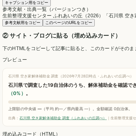
キャプション用をコピー
参考文献・出典一覧（バージョンつき）
生前整理支援センター ふれあいの丘（2026）「石川県 空き家解体補助金 調査データ」
参考文献用をコピー
このページのURLをコピー
② サイト・ブログに貼る（埋め込みカード）
下のHTMLをコピーして記事に貼ると、このカードがその
プレビュー
石川県 空き家解体補助金 調査（2026年7月28日時点・ふれあいの丘調べ）
石川県で調査した19自治体のうち、解体補助金を確認で
（0%）
。
上限額の中央値
—
（平均 約—／県内最高 —）。金額確認 0自治体。
出典：
石川県 空き家解体補助金 調査（ふれあいの丘調べ）
｜生前整理支援セ
埋め込みコード（HTML）