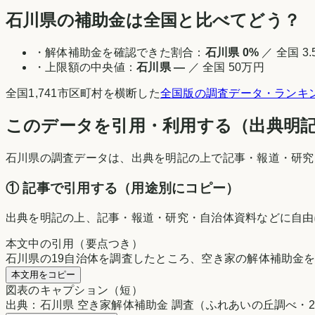
石川県
の補助金は全国と比べてどう？
・解体補助金を確認できた割合：
石川県
0
%
／ 全国
3.
・上限額の中央値：
石川県
—
／ 全国
50万円
全国
1,741
市区町村を横断した
全国版の調査データ・ランキ
このデータを引用・利用する（出典明記
石川県
の調査データは、出典を明記の上で記事・報道・研究・自
① 記事で引用する（用途別にコピー）
出典を明記の上、記事・報道・研究・自治体資料などに自由にご
本文中の引用（要点つき）
石川県の19自治体を調査したところ、空き家の解体補助金を
本文用をコピー
図表のキャプション（短）
出典：石川県 空き家解体補助金 調査（ふれあいの丘調べ・20