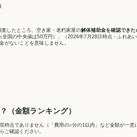
帳
調査したところ、空き家・老朽家屋の
解体補助金を確認できた
（全国の中央値は
50万円
）。
（
2026年7月28日時点
・
ふれあ
金がないことを意味しません。
は？（金額ランキング）
現時点でありません（「費用の○分の1以内」など金額が一意
らご確認ください。